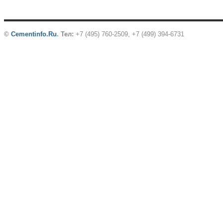
©
Cementinfo.Ru
.
Тел:
+7 (495) 760-2509, +7 (499) 394-6731