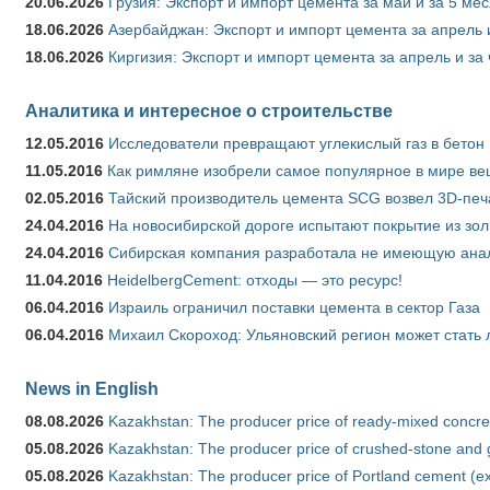
20.06.2026
Грузия: Экспорт и импорт цемента за май и за 5 ме
18.06.2026
Азербайджан: Экспорт и импорт цемента за апрель 
18.06.2026
Киргизия: Экспорт и импорт цемента за апрель и за
Аналитика и интересное о строительстве
12.05.2016
Исследователи превращают углекислый газ в бетон
11.05.2016
Как римляне изобрели самое популярное в мире ве
02.05.2016
Тайский производитель цемента SCG возвел 3D-печ
24.04.2016
На новосибирской дороге испытают покрытие из зо
24.04.2016
Сибирская компания разработала не имеющую анало
11.04.2016
HeidelbergCement: отходы — это ресурс!
06.04.2016
Израиль ограничил поставки цемента в сектор Газа
06.04.2016
Михаил Скороход: Ульяновский регион может стать 
News in English
08.08.2026
Kazakhstan: The producer price of ready-mixed concret
05.08.2026
Kazakhstan: The producer price of crushed-stone and g
05.08.2026
Kazakhstan: The producer price of Portland cement (ex