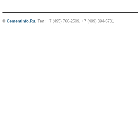
©
Cementinfo.Ru
.
Тел:
+7 (495) 760-2509, +7 (499) 394-6731