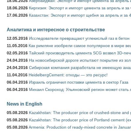
18.06.2026
Азербайджан: Экспорт и импорт цемента за апрель 
18.06.2026
Киргизия: Экспорт и импорт цемента за апрель и за
17.06.2026
Казахстан: Экспорт и импорт щебня за апрель и за 
Аналитика и интересное о строительстве
12.05.2016
Исследователи превращают углекислый газ в бетон
11.05.2016
Как римляне изобрели самое популярное в мире ве
02.05.2016
Тайский производитель цемента SCG возвел 3D-печ
24.04.2016
На новосибирской дороге испытают покрытие из зо
24.04.2016
Сибирская компания разработала не имеющую анало
11.04.2016
HeidelbergCement: отходы — это ресурс!
06.04.2016
Израиль ограничил поставки цемента в сектор Газа
06.04.2016
Михаил Скороход: Ульяновский регион может стать 
News in English
05.08.2026
Kazakhstan: The producer price of crushed-stone and 
05.08.2026
Kazakhstan: The producer price of Portland cement (ex
05.08.2026
Armenia: Production of ready-mixed concrete in Januar