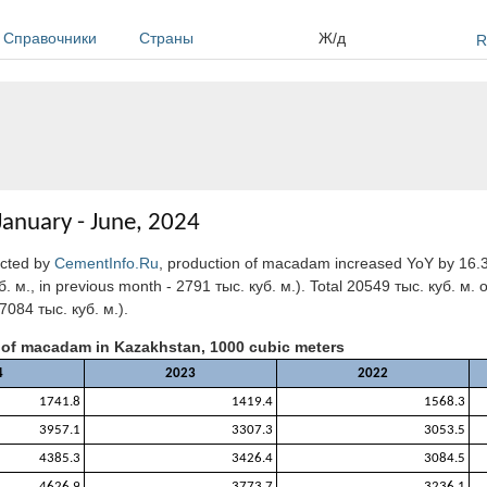
Справочники
Страны
Ж/д
R
anuary - June, 2024
ucted by
CementInfo.Ru
, production of macadam increased YoY by 16.
. м., in previous month - 2791 тыс. куб. м.). Total 20549 тыс. куб. м
084 тыс. куб. м.).
 of macadam in Kazakhstan, 1000 cubic meters
4
2023
2022
1741.8
1419.4
1568.3
3957.1
3307.3
3053.5
4385.3
3426.4
3084.5
4626.9
3773.7
3236.1