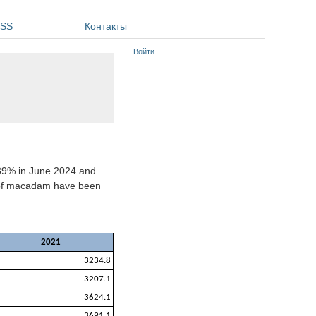
SS
Контакты
Войти
39% in June 2024 and
. of macadam have been
2021
3234.8
3207.1
3624.1
3691.1