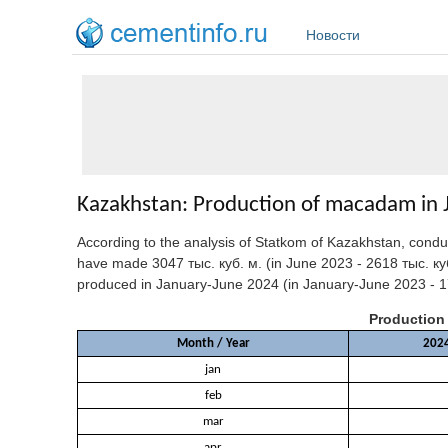
Перейти к основному содержанию
Новости
Kazakhstan: Production of macadam in J
According to the analysis of Statkom of Kazakhstan, cond
have made 3047 тыс. куб. м. (in June 2023 - 2618 тыс. куб
produced in January-June 2024 (in January-June 2023 - 17
Production
Month / Year
202
jan
feb
mar
apr