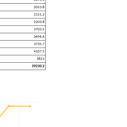
2053.8
2151.2
2203.8
3703.5
3696.6
3735.7
4107.5
3821
39230.2