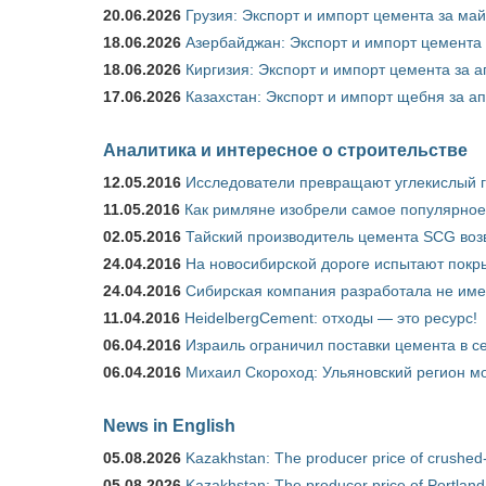
20.06.2026
Грузия: Экспорт и импорт цемента за май
18.06.2026
Азербайджан: Экспорт и импорт цемента 
18.06.2026
Киргизия: Экспорт и импорт цемента за а
17.06.2026
Казахстан: Экспорт и импорт щебня за ап
Аналитика и интересное о строительстве
12.05.2016
Исследователи превращают углекислый г
11.05.2016
Как римляне изобрели самое популярное 
02.05.2016
Тайский производитель цемента SCG воз
24.04.2016
На новосибирской дороге испытают покры
24.04.2016
Сибирская компания разработала не име
11.04.2016
HeidelbergCement: отходы — это ресурс!
06.04.2016
Израиль ограничил поставки цемента в се
06.04.2016
Михаил Скороход: Ульяновский регион мо
News in English
05.08.2026
Kazakhstan: The producer price of crushed
05.08.2026
Kazakhstan: The producer price of Portland