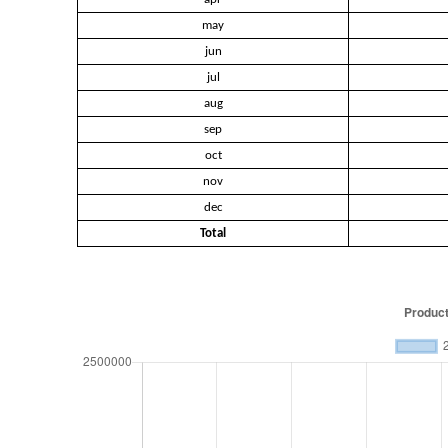
may
jun
jul
aug
sep
oct
nov
dec
Total