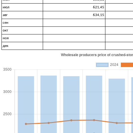
июл
621,45
авг
634,15
сен
окт
ноя
дек