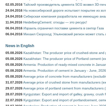
02.05.2016
Тайский производитель цемента SCG возвел 3D-печ
24.04.2016
На новосибирской дороге испытают покрытие из зо
24.04.2016
Сибирская компания разработала не имеющую анало
11.04.2016
HeidelbergCement: отходы — это ресурс!
06.04.2016
Израиль ограничил поставки цемента в сектор Газа
06.04.2016
Михаил Скороход: Ульяновский регион может стать 
News in English
05.08.2026
Kazakhstan: The producer price of crushed-stone and 
05.08.2026
Kazakhstan: The producer price of Portland cement (ex
05.08.2026
Armenia: Production of ready-mixed concrete in Januar
05.08.2026
Armenia: Production of cement in January - June, 2026
05.08.2026
Average price of concrete from manufacturers (excludi
31.07.2026
Average price of crushed stone from manufacturers (e
29.07.2026
Average price of portland cement from manufacturers 
28.07.2026
Kyrgyzstan: Export and import of galley, gravey, crush 
22.07.2026
Kyrgyzstan: Export and import of portlandcement, cemen