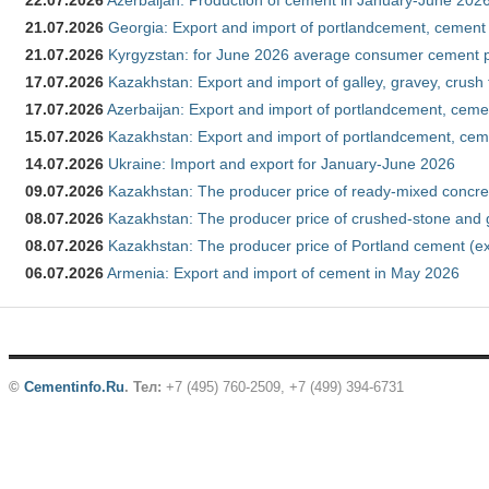
22.07.2026
Azerbaijan: Production of cement in January-June 202
21.07.2026
Georgia: Export and import of portlandcement, cement 
21.07.2026
Kyrgyzstan: for June 2026 average consumer cement 
17.07.2026
Kazakhstan: Export and import of galley, gravey, crush
17.07.2026
Azerbaijan: Export and import of portlandcement, cemen
15.07.2026
Kazakhstan: Export and import of portlandcement, cem
14.07.2026
Ukraine: Import and export for January-June 2026
09.07.2026
Kazakhstan: The producer price of ready-mixed concre
08.07.2026
Kazakhstan: The producer price of crushed-stone and 
08.07.2026
Kazakhstan: The producer price of Portland cement (ex
06.07.2026
Armenia: Export and import of cement in May 2026
©
Cementinfo.Ru
.
Тел:
+7 (495) 760-2509, +7 (499) 394-6731