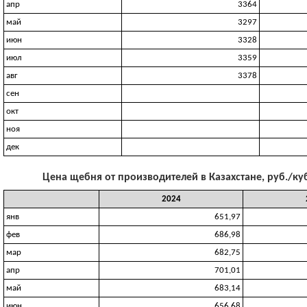
апр
3364
май
3297
июн
3328
июл
3359
авг
3378
сен
окт
ноя
дек
Цена щебня от производителей в Казахстане, руб./куб
2024
янв
651,97
фев
686,98
мар
682,75
апр
701,01
май
683,14
июн
656,68