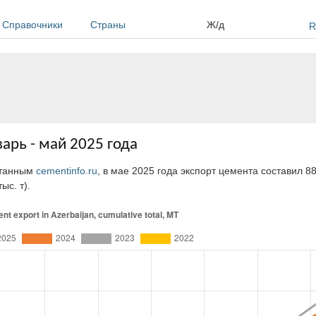
Справочники
Страны
Ж/д
R
арь - май 2025 года
отанным
cementinfo.ru
, в мае 2025 года экспорт цемента составил 88,
ыс. т).