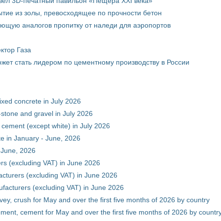
вел 3D-печатный павильон «Пещера XXI века»
тие из золы, превосходящее по прочности бетон
ющую аналогов пропитку от наледи для аэропортов
ктор Газа
жет стать лидером по цементному производству в России
xed concrete in July 2026
stone and gravel in July 2026
 cement (except white) in July 2026
e in January - June, 2026
 June, 2026
rs (excluding VAT) in June 2026
cturers (excluding VAT) in June 2026
facturers (excluding VAT) in June 2026
vey, crush for May and over the first five months of 2026 by country
ment, cement for May and over the first five months of 2026 by countr