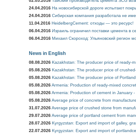
02.05.2016
Тайский производитель цемента SCG воз
24.04.2016
На новосибирской дороге испытают покры
24.04.2016
Сибирская компания разработала не име
11.04.2016
HeidelbergCement: отходы — это ресурс!
06.04.2016
Израиль ограничил поставки цемента в се
06.04.2016
Михаил Скороход: Ульяновский регион мо
News in English
08.08.2026
Kazakhstan: The producer price of ready-mi
05.08.2026
Kazakhstan: The producer price of crushed-
05.08.2026
Kazakhstan: The producer price of Portland
05.08.2026
Armenia: Production of ready-mixed concret
05.08.2026
Armenia: Production of cement in January -
05.08.2026
Average price of concrete from manufacture
31.07.2026
Average price of crushed stone from manufa
29.07.2026
Average price of portland cement from manu
28.07.2026
Kyrgyzstan: Export and import of galley, gra
22.07.2026
Kyrgyzstan: Export and import of portlandce