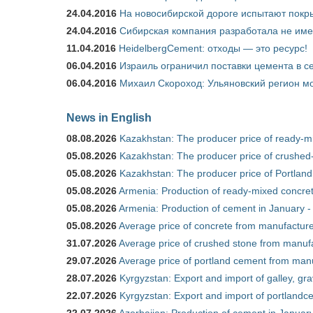
24.04.2016
На новосибирской дороге испытают покры
24.04.2016
Сибирская компания разработала не име
11.04.2016
HeidelbergCement: отходы — это ресурс!
06.04.2016
Израиль ограничил поставки цемента в се
06.04.2016
Михаил Скороход: Ульяновский регион мо
News in English
08.08.2026
Kazakhstan: The producer price of ready-mi
05.08.2026
Kazakhstan: The producer price of crushed-
05.08.2026
Kazakhstan: The producer price of Portland
05.08.2026
Armenia: Production of ready-mixed concret
05.08.2026
Armenia: Production of cement in January -
05.08.2026
Average price of concrete from manufacture
31.07.2026
Average price of crushed stone from manufa
29.07.2026
Average price of portland cement from manu
28.07.2026
Kyrgyzstan: Export and import of galley, gra
22.07.2026
Kyrgyzstan: Export and import of portlandce