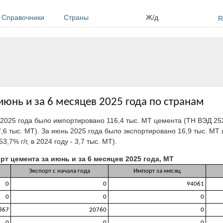
Справочники
Страны
Ж/д
R
июнь и за 6 месяцев 2025 года по странам
 2025 года было импортировано 116,4 тыс. МТ цемента (ТН ВЭД 25
547,6 тыс. МТ). За июнь 2025 года было экспортировано 16,9 тыс. М
,7% г/г, в 2024 году - 3,7 тыс. МТ).
рт цемента за июнь и за 6 месяцев 2025 года, МТ
Экспорт с начала года
Импорт за месяц
0
0
94061
0
0
0
867
20760
0
0
0
0