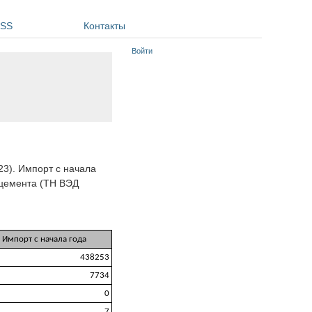
SS
Контакты
Войти
23). Импорт с начала
Т цемента (ТН ВЭД
Импорт с начала года
438253
7734
0
7