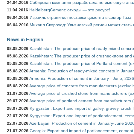
24.04.2016
Сибирская компания разработала не имеющую анало
11.04.2016
HeidelbergCement: отходы — это ресурс!
06.04.2016
Израиль ограничил поставки цемента в сектор Газа
06.04.2016
Михаил Скороход: Ульяновский регион может стать 
News in English
08.08.2026
Kazakhstan: The producer price of ready-mixed concret
05.08.2026
Kazakhstan: The producer price of crushed-stone and g
05.08.2026
Kazakhstan: The producer price of Portland cement (ex
05.08.2026
Armenia: Production of ready-mixed concrete in Januar
05.08.2026
Armenia: Production of cement in January - June, 2026
05.08.2026
Average price of concrete from manufacturers (excludi
31.07.2026
Average price of crushed stone from manufacturers (e
29.07.2026
Average price of portland cement from manufacturers 
28.07.2026
Kyrgyzstan: Export and import of galley, gravey, crush 
22.07.2026
Kyrgyzstan: Export and import of portlandcement, cemen
22.07.2026
Azerbaijan: Production of cement in January-June 202
21.07.2026
Georgia: Export and import of portlandcement, cement 