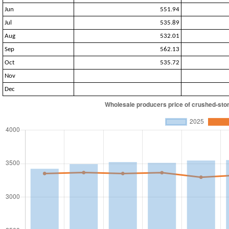
Jun
551.94
Jul
535.89
Aug
532.01
Sep
562.13
Oct
535.72
Nov
Dec