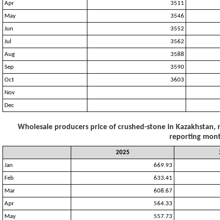
Apr
3511
May
3546
Jun
3552
Jul
3562
Aug
3588
Sep
3590
Oct
3603
Nov
Dec
Wholesale producers price of crushed-stone in Kazakhstan, r
reporting mont
2025
Jan
669.93
Feb
633.41
Mar
608.67
Apr
564.33
May
557.73