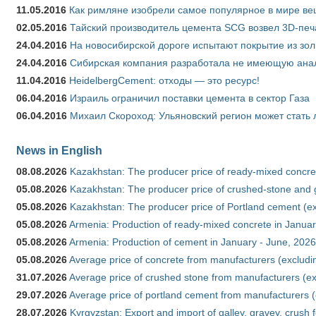
11.05.2016
Как римляне изобрели самое популярное в мире ве
02.05.2016
Тайский производитель цемента SCG возвел 3D-печ
24.04.2016
На новосибирской дороге испытают покрытие из зо
24.04.2016
Сибирская компания разработала не имеющую анало
11.04.2016
HeidelbergCement: отходы — это ресурс!
06.04.2016
Израиль ограничил поставки цемента в сектор Газа
06.04.2016
Михаил Скороход: Ульяновский регион может стать 
News in English
08.08.2026
Kazakhstan: The producer price of ready-mixed concret
05.08.2026
Kazakhstan: The producer price of crushed-stone and g
05.08.2026
Kazakhstan: The producer price of Portland cement (ex
05.08.2026
Armenia: Production of ready-mixed concrete in Januar
05.08.2026
Armenia: Production of cement in January - June, 2026
05.08.2026
Average price of concrete from manufacturers (excludi
31.07.2026
Average price of crushed stone from manufacturers (e
29.07.2026
Average price of portland cement from manufacturers 
28.07.2026
Kyrgyzstan: Export and import of galley, gravey, crush 