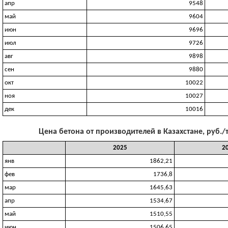
апр
9548
май
9604
июн
9696
июл
9726
авг
9898
сен
9880
окт
10022
ноя
10027
дек
10016
Цена бетона от производителей в Казахстане, руб./
2025
2
янв
1862,21
фев
1736,8
мар
1645,63
апр
1534,67
май
1510,55
июн
1506,65