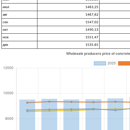
июл
1463,25
авг
1467,62
сен
1547,02
окт
1490,13
ноя
1551,47
дек
1535,65