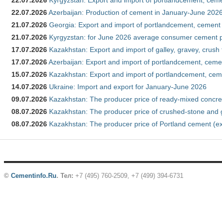
22.07.2026
Kyrgyzstan: Export and import of portlandcement, cemen
22.07.2026
Azerbaijan: Production of cement in January-June 202
21.07.2026
Georgia: Export and import of portlandcement, cement 
21.07.2026
Kyrgyzstan: for June 2026 average consumer cement 
17.07.2026
Kazakhstan: Export and import of galley, gravey, crush
17.07.2026
Azerbaijan: Export and import of portlandcement, cemen
15.07.2026
Kazakhstan: Export and import of portlandcement, cem
14.07.2026
Ukraine: Import and export for January-June 2026
09.07.2026
Kazakhstan: The producer price of ready-mixed concre
08.07.2026
Kazakhstan: The producer price of crushed-stone and 
08.07.2026
Kazakhstan: The producer price of Portland cement (ex
©
Cementinfo.Ru
.
Тел:
+7 (495) 760-2509, +7 (499) 394-6731