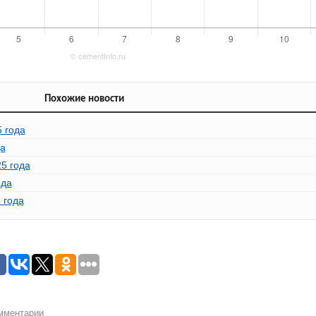
Похожие новости
 года
да
5 года
ода
 года
омментарии