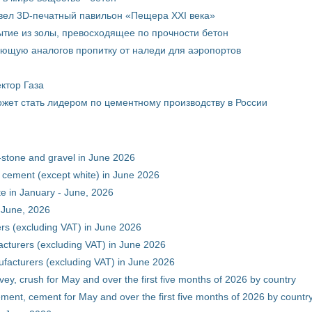
вел 3D-печатный павильон «Пещера XXI века»
тие из золы, превосходящее по прочности бетон
ющую аналогов пропитку от наледи для аэропортов
ктор Газа
жет стать лидером по цементному производству в России
-stone and gravel in June 2026
 cement (except white) in June 2026
e in January - June, 2026
 June, 2026
rs (excluding VAT) in June 2026
cturers (excluding VAT) in June 2026
facturers (excluding VAT) in June 2026
vey, crush for May and over the first five months of 2026 by country
ment, cement for May and over the first five months of 2026 by countr