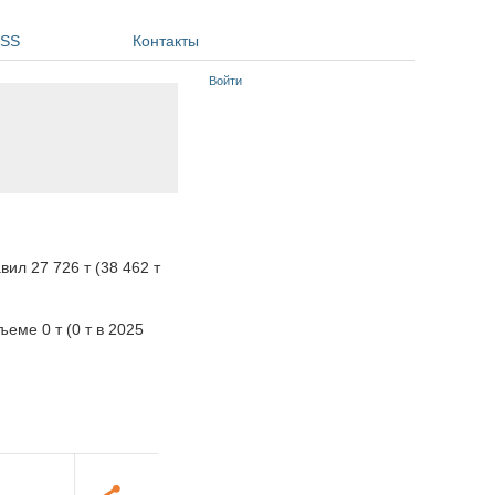
SS
Контакты
Войти
авил
27 726 т (38 462 т
ъеме 0 т (0 т в 2025