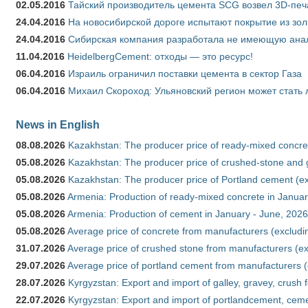
02.05.2016
Тайский производитель цемента SCG возвел 3D-печ
24.04.2016
На новосибирской дороге испытают покрытие из зо
24.04.2016
Сибирская компания разработала не имеющую анало
11.04.2016
HeidelbergCement: отходы — это ресурс!
06.04.2016
Израиль ограничил поставки цемента в сектор Газа
06.04.2016
Михаил Скороход: Ульяновский регион может стать 
News in English
08.08.2026
Kazakhstan: The producer price of ready-mixed concret
05.08.2026
Kazakhstan: The producer price of crushed-stone and g
05.08.2026
Kazakhstan: The producer price of Portland cement (ex
05.08.2026
Armenia: Production of ready-mixed concrete in Januar
05.08.2026
Armenia: Production of cement in January - June, 2026
05.08.2026
Average price of concrete from manufacturers (excludi
31.07.2026
Average price of crushed stone from manufacturers (e
29.07.2026
Average price of portland cement from manufacturers 
28.07.2026
Kyrgyzstan: Export and import of galley, gravey, crush 
22.07.2026
Kyrgyzstan: Export and import of portlandcement, cemen