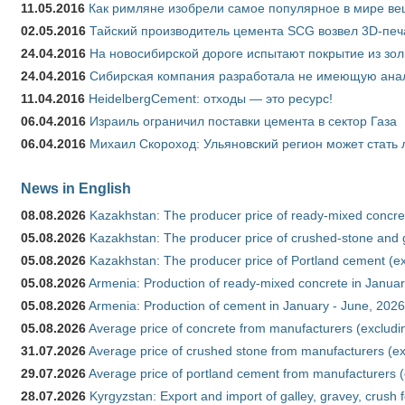
11.05.2016
Как римляне изобрели самое популярное в мире ве
02.05.2016
Тайский производитель цемента SCG возвел 3D-печ
24.04.2016
На новосибирской дороге испытают покрытие из зо
24.04.2016
Сибирская компания разработала не имеющую анало
11.04.2016
HeidelbergCement: отходы — это ресурс!
06.04.2016
Израиль ограничил поставки цемента в сектор Газа
06.04.2016
Михаил Скороход: Ульяновский регион может стать 
News in English
08.08.2026
Kazakhstan: The producer price of ready-mixed concret
05.08.2026
Kazakhstan: The producer price of crushed-stone and g
05.08.2026
Kazakhstan: The producer price of Portland cement (ex
05.08.2026
Armenia: Production of ready-mixed concrete in Januar
05.08.2026
Armenia: Production of cement in January - June, 2026
05.08.2026
Average price of concrete from manufacturers (excludi
31.07.2026
Average price of crushed stone from manufacturers (e
29.07.2026
Average price of portland cement from manufacturers 
28.07.2026
Kyrgyzstan: Export and import of galley, gravey, crush 