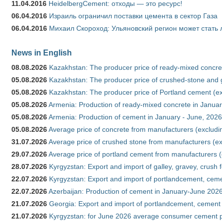
11.04.2016
HeidelbergCement: отходы — это ресурс!
06.04.2016
Израиль ограничил поставки цемента в сектор Газа
06.04.2016
Михаил Скороход: Ульяновский регион может стать 
News in English
08.08.2026
Kazakhstan: The producer price of ready-mixed concret
05.08.2026
Kazakhstan: The producer price of crushed-stone and g
05.08.2026
Kazakhstan: The producer price of Portland cement (ex
05.08.2026
Armenia: Production of ready-mixed concrete in Januar
05.08.2026
Armenia: Production of cement in January - June, 2026
05.08.2026
Average price of concrete from manufacturers (excludi
31.07.2026
Average price of crushed stone from manufacturers (e
29.07.2026
Average price of portland cement from manufacturers 
28.07.2026
Kyrgyzstan: Export and import of galley, gravey, crush 
22.07.2026
Kyrgyzstan: Export and import of portlandcement, cemen
22.07.2026
Azerbaijan: Production of cement in January-June 202
21.07.2026
Georgia: Export and import of portlandcement, cement 
21.07.2026
Kyrgyzstan: for June 2026 average consumer cement 