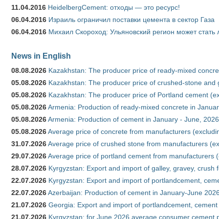
11.04.2016
HeidelbergCement: отходы — это ресурс!
06.04.2016
Израиль ограничил поставки цемента в сектор Газа
06.04.2016
Михаил Скороход: Ульяновский регион может стать 
News in English
08.08.2026
Kazakhstan: The producer price of ready-mixed concret
05.08.2026
Kazakhstan: The producer price of crushed-stone and g
05.08.2026
Kazakhstan: The producer price of Portland cement (ex
05.08.2026
Armenia: Production of ready-mixed concrete in Januar
05.08.2026
Armenia: Production of cement in January - June, 2026
05.08.2026
Average price of concrete from manufacturers (excludi
31.07.2026
Average price of crushed stone from manufacturers (e
29.07.2026
Average price of portland cement from manufacturers 
28.07.2026
Kyrgyzstan: Export and import of galley, gravey, crush 
22.07.2026
Kyrgyzstan: Export and import of portlandcement, cemen
22.07.2026
Azerbaijan: Production of cement in January-June 202
21.07.2026
Georgia: Export and import of portlandcement, cement 
21.07.2026
Kyrgyzstan: for June 2026 average consumer cement 