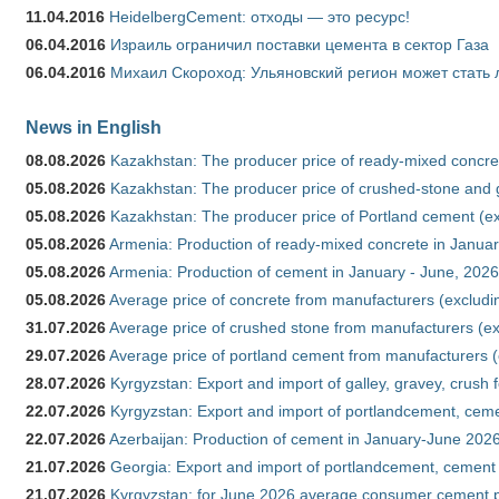
11.04.2016
HeidelbergCement: отходы — это ресурс!
06.04.2016
Израиль ограничил поставки цемента в сектор Газа
06.04.2016
Михаил Скороход: Ульяновский регион может стать 
News in English
08.08.2026
Kazakhstan: The producer price of ready-mixed concret
05.08.2026
Kazakhstan: The producer price of crushed-stone and g
05.08.2026
Kazakhstan: The producer price of Portland cement (ex
05.08.2026
Armenia: Production of ready-mixed concrete in Januar
05.08.2026
Armenia: Production of cement in January - June, 2026
05.08.2026
Average price of concrete from manufacturers (excludi
31.07.2026
Average price of crushed stone from manufacturers (e
29.07.2026
Average price of portland cement from manufacturers 
28.07.2026
Kyrgyzstan: Export and import of galley, gravey, crush 
22.07.2026
Kyrgyzstan: Export and import of portlandcement, cemen
22.07.2026
Azerbaijan: Production of cement in January-June 202
21.07.2026
Georgia: Export and import of portlandcement, cement 
21.07.2026
Kyrgyzstan: for June 2026 average consumer cement 