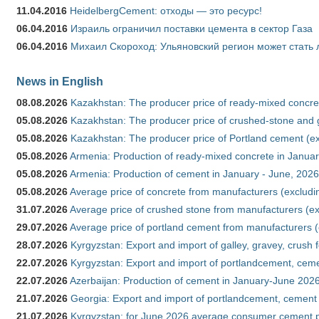
11.04.2016
HeidelbergCement: отходы — это ресурс!
06.04.2016
Израиль ограничил поставки цемента в сектор Газа
06.04.2016
Михаил Скороход: Ульяновский регион может стать 
News in English
08.08.2026
Kazakhstan: The producer price of ready-mixed concret
05.08.2026
Kazakhstan: The producer price of crushed-stone and g
05.08.2026
Kazakhstan: The producer price of Portland cement (ex
05.08.2026
Armenia: Production of ready-mixed concrete in Januar
05.08.2026
Armenia: Production of cement in January - June, 2026
05.08.2026
Average price of concrete from manufacturers (excludi
31.07.2026
Average price of crushed stone from manufacturers (e
29.07.2026
Average price of portland cement from manufacturers 
28.07.2026
Kyrgyzstan: Export and import of galley, gravey, crush 
22.07.2026
Kyrgyzstan: Export and import of portlandcement, cemen
22.07.2026
Azerbaijan: Production of cement in January-June 202
21.07.2026
Georgia: Export and import of portlandcement, cement 
21.07.2026
Kyrgyzstan: for June 2026 average consumer cement 