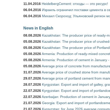
11.04.2016
HeidelbergCement: отходы — это ресурс!
06.04.2016
Израиль ограничил поставки цемента в се
06.04.2016
Михаил Скороход: Ульяновский регион мо
News in English
08.08.2026
Kazakhstan: The producer price of ready-mi
05.08.2026
Kazakhstan: The producer price of crushed-
05.08.2026
Kazakhstan: The producer price of Portland
05.08.2026
Armenia: Production of ready-mixed concret
05.08.2026
Armenia: Production of cement in January -
05.08.2026
Average price of concrete from manufacture
31.07.2026
Average price of crushed stone from manufa
29.07.2026
Average price of portland cement from manu
28.07.2026
Kyrgyzstan: Export and import of galley, gra
22.07.2026
Kyrgyzstan: Export and import of portlandce
22.07.2026
Azerbaijan: Production of cement in Janua
21.07.2026
Georgia: Export and import of portlandceme
21.07.2026
Kyrgyzstan: for June 2026 average consum