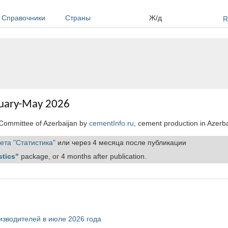
Справочники
Страны
Ж/д
R
anuary-May 2026
l Committee of Azerbaijan by
cementInfo.ru
, cement production in Azerb
ета "Статистика"
или через 4 месяца после публикации
stics"
package, or 4 months after publication.
оизводителей в июле 2026 года