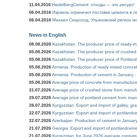
11.04.2016
HeidelbergCement: отходы — это ресурс!
06.04.2016
Израиль ограничил поставки цемента в се
06.04.2016
Михаил Скороход: Ульяновский регион мо
News in English
08.08.2026
Kazakhstan: The producer price of ready-mi
05.08.2026
Kazakhstan: The producer price of crushed-
05.08.2026
Kazakhstan: The producer price of Portland
05.08.2026
Armenia: Production of ready-mixed concret
05.08.2026
Armenia: Production of cement in January -
05.08.2026
Average price of concrete from manufacture
31.07.2026
Average price of crushed stone from manufa
29.07.2026
Average price of portland cement from manu
28.07.2026
Kyrgyzstan: Export and import of galley, gra
22.07.2026
Kyrgyzstan: Export and import of portlandce
22.07.2026
Azerbaijan: Production of cement in Janua
21.07.2026
Georgia: Export and import of portlandceme
21.07.2026
Kyrgyzstan: for June 2026 average consum