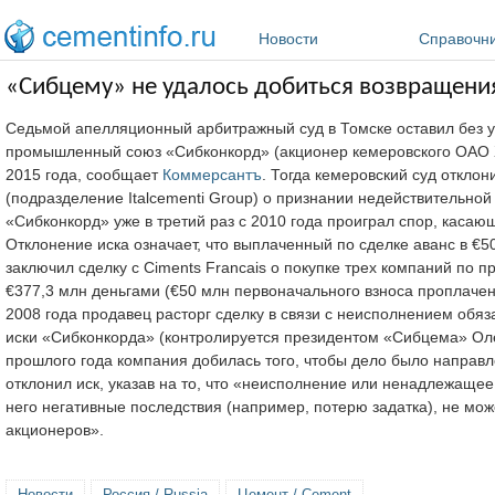
Перейти к основному содержанию
Новости
Справочн
«Сибцему» не удалось добиться возвращени
Седьмой апелляционный арбитражный суд в Томске оставил без
промышленный союз «Сибконкорд» (акционер кемеровского ОАО Х
2015 года, сообщает
Коммерсантъ
. Тогда кемеровский суд откло
(подразделение Italcementi Group) о признании недействительной
«Сибконкорд» уже в третий раз с 2010 года проиграл спор, касаю
Отклонение иска означает, что выплаченный по сделке аванс в €5
заключил сделку с Ciments Francais о покупке трех компаний по п
€377,3 млн деньгами (€50 млн первоначального взноса проплачен
2008 года продавец расторг сделку в связи с неисполнением обяз
иски «Сибконкорда» (контролируется президентом «Сибцема» Ол
прошлого года компания добилась того, чтобы дело было направ
отклонил иск, указав на то, что «неисполнение или ненадлежащее
него негативные последствия (например, потерю задатка), не мож
акционеров».
Новости
Россия / Russia
Цемент / Cement