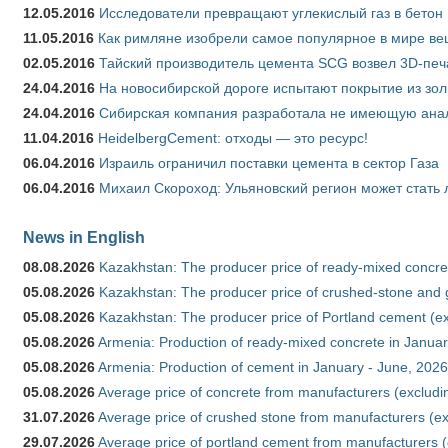
12.05.2016
Исследователи превращают углекислый газ в бетон
11.05.2016
Как римляне изобрели самое популярное в мире ве
02.05.2016
Тайский производитель цемента SCG возвел 3D-печ
24.04.2016
На новосибирской дороге испытают покрытие из зо
24.04.2016
Сибирская компания разработала не имеющую анало
11.04.2016
HeidelbergCement: отходы — это ресурс!
06.04.2016
Израиль ограничил поставки цемента в сектор Газа
06.04.2016
Михаил Скороход: Ульяновский регион может стать 
News in English
08.08.2026
Kazakhstan: The producer price of ready-mixed concret
05.08.2026
Kazakhstan: The producer price of crushed-stone and g
05.08.2026
Kazakhstan: The producer price of Portland cement (ex
05.08.2026
Armenia: Production of ready-mixed concrete in Januar
05.08.2026
Armenia: Production of cement in January - June, 2026
05.08.2026
Average price of concrete from manufacturers (excludi
31.07.2026
Average price of crushed stone from manufacturers (e
29.07.2026
Average price of portland cement from manufacturers 