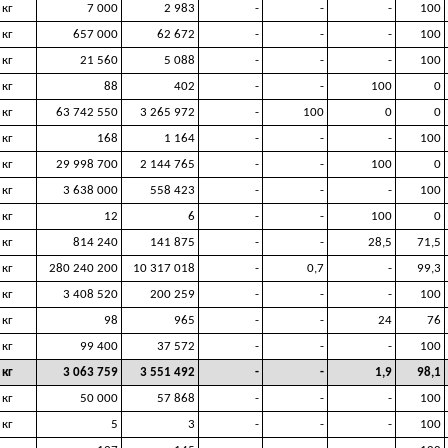
кг
7 000
2 983
-
-
-
100
кг
657 000
62 672
-
-
-
100
кг
21 560
5 088
-
-
-
100
кг
88
402
-
-
100
0
кг
63 742 550
3 265 972
-
100
0
0
кг
168
1 164
-
-
-
100
кг
29 998 700
2 144 765
-
-
100
0
кг
3 638 000
558 423
-
-
-
100
кг
12
6
-
-
100
0
кг
814 240
141 875
-
-
28,5
71,5
кг
280 240 200
10 317 018
-
0,7
-
99,3
кг
3 408 520
200 259
-
-
-
100
кг
98
965
-
-
24
76
кг
99 400
37 572
-
-
-
100
кг
3 063 759
3 551 492
-
-
1,9
98,1
кг
50 000
57 868
-
-
-
100
кг
5
3
-
-
-
100