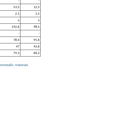
-
-
53,5
12,5
2,1
1,5
x
x
192,6
98,5
-
-
78,4
95,6
47
43,6
79,3
66,2
metallic materials