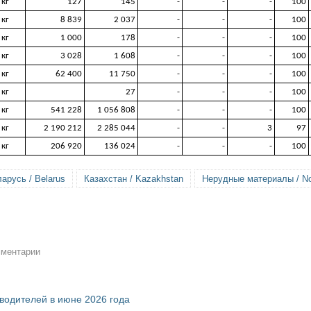
кг
127
145
-
-
-
100
кг
8 839
2 037
-
-
-
100
кг
1 000
178
-
-
-
100
кг
3 028
1 608
-
-
-
100
кг
62 400
11 750
-
-
-
100
кг
27
-
-
-
100
кг
541 228
1 056 808
-
-
-
100
кг
2 190 212
2 285 044
-
-
3
97
кг
206 920
136 024
-
-
-
100
арусь / Belarus
Казахстан / Kazakhstan
Нерудные материалы / Non
мментарии
зводителей в июне 2026 года