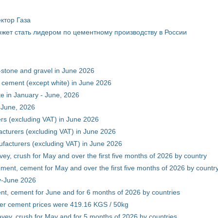
ктор Газа
жет стать лидером по цементному производству в России
-stone and gravel in June 2026
 cement (except white) in June 2026
e in January - June, 2026
 June, 2026
rs (excluding VAT) in June 2026
cturers (excluding VAT) in June 2026
facturers (excluding VAT) in June 2026
vey, crush for May and over the first five months of 2026 by country
ment, cement for May and over the first five months of 2026 by countr
ry-June 2026
nt, cement for June and for 6 months of 2026 by countries
er cement prices were 419.16 KGS / 50kg
avey, crush for May and for 5 months of 2026 by countries