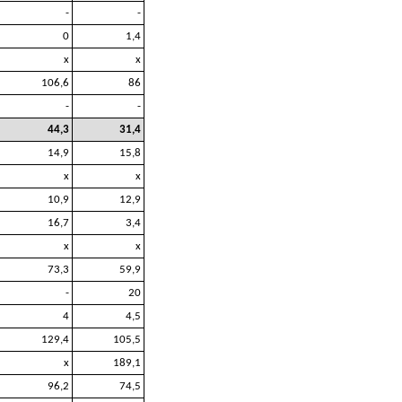
-
-
0
1,4
x
x
106,6
86
-
-
44,3
31,4
14,9
15,8
x
x
10,9
12,9
16,7
3,4
x
x
73,3
59,9
-
20
4
4,5
129,4
105,5
x
189,1
96,2
74,5