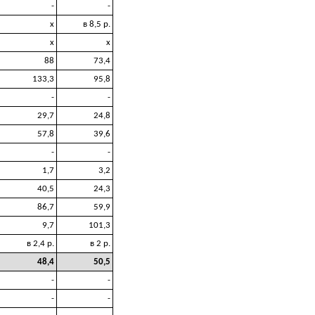
-
-
x
в 8,5 р.
x
x
88
73,4
133,3
95,8
-
-
29,7
24,8
57,8
39,6
-
-
1,7
3,2
40,5
24,3
86,7
59,9
9,7
101,3
в 2,4 р.
в 2 р.
48,4
50,5
-
-
-
-