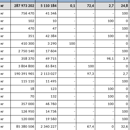
кг
287 973 202
5 110 184
0,1
72,4
2,7
24,8
кг
756 470
41 346
-
-
-
100
кг
102
10
-
-
100
0
кг
470
47
-
-
-
100
кг
351
42 384
-
-
100
0
кг
410 300
3 290
100
-
-
0
кг
2 750 140
17 604
-
-
-
100
кг
358 370
49 715
-
-
96,1
3,9
кг
3 804 800
65 841
-
100
-
0
кг
190 391 965
2 113 027
-
97,3
-
2,7
кг
115 110
11 495
-
-
-
100
кг
18
123
-
-
100
0
кг
70
132
-
-
100
0
кг
357 000
46 760
-
-
100
0
кг
126 950
14 736
-
-
-
100
кг
120 000
19 560
-
-
-
100
кг
85 380 506
2 340 227
-
67,4
0
32,6