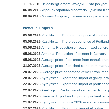
11.04.2016
HeidelbergCement: отходы — это ресурс!
06.04.2016
Израиль ограничил поставки цемента в се
06.04.2016
Михаил Скороход: Ульяновский регион мо
News in English
05.08.2026
Kazakhstan: The producer price of crushed
05.08.2026
Kazakhstan: The producer price of Portland
05.08.2026
Armenia: Production of ready-mixed concret
05.08.2026
Armenia: Production of cement in January -
05.08.2026
Average price of concrete from manufacture
31.07.2026
Average price of crushed stone from manufa
29.07.2026
Average price of portland cement from manu
28.07.2026
Kyrgyzstan: Export and import of galley, gra
22.07.2026
Kyrgyzstan: Export and import of portlandce
22.07.2026
Azerbaijan: Production of cement in Janua
21.07.2026
Georgia: Export and import of portlandceme
21.07.2026
Kyrgyzstan: for June 2026 average consum
17.07.2026
Kazakhstan: Export and import of galley, gr