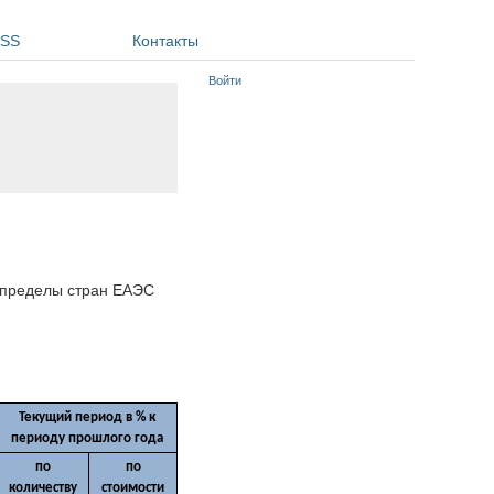
SS
Контакты
Войти
а пределы стран ЕАЭС
Текущий период в % к
периоду прошлого года
по
по
количеству
стоимости