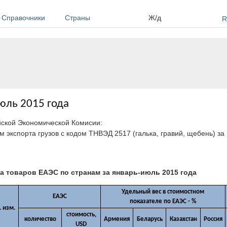
Справочники
Страны
Ж/д
R
юль 2015 года
йской Экономической Комисии:
м экспорта грузов с кодом ТНВЭД 2517 (галька, гравий, щебень) з
а товаров ЕАЭС по странам за январь-июль 2015 года
Удельный вес в стоимостном
ЕАЭС
показателе по ЕАЭС - %
. изм.
стоимость,
количество
Армения
Беларусь
Казахстан
Россия
USD