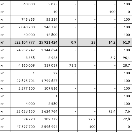
кг
60 000
5 075
-
-
-
100
кг
10
-
-
100
0
кг
745 855
55 214
-
-
-
100
кг
2 043 200
246 778
-
-
-
100
кг
40 000
12 800
-
-
-
100
кг
522 104 777
25 921 424
0,9
23
14,2
61,9
кг
24 932 747
2 144 694
-
-
-
100
кг
3 358
2 923
-
-
3,9
96,1
кг
4 160 009
319 039
71,3
-
-
28,7
кг
1
22
-
-
-
100
кг
29 695 701
1 799 627
-
-
-
100
кг
2 277 100
109 816
-
-
-
100
кг
1
-
-
-
100
кг
4 000
2 580
-
-
-
100
кг
22 628 150
1 624 764
-
-
92,4
7,6
кг
594 220
109 779
-
27,2
-
72,8
кг
47 597 700
2 596 994
-
100
-
0