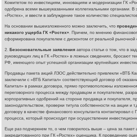
Комитетом по инвестициям, инновациям и модернизации ГК «Ро
одобрена всеми вышеуказанными коллегиальными органами. В э
«Ростех», и ввести в заблуждение такое количество специалисто
На основании вышеизложенного можно заключить, что
проведен
никакого ущерба ГК «Ростех»
. Причем, по мнению финансовог
сформирована покупателем с дисконтом от реальной рыночной 
2.
Безосновательные заявления
автора статьи о том, что в 
руководящих лиц в ГК «Ростех» в ложных сведениях, бросают т
РФ, имеющего опыт успешной организации крупнейших инвестиц
Продавцы пакета акций ЛЗОС действительно привлекли «ВТБ Капи
заключили с «ВТБ Капитал» соответствующий договор об оказан
Капитал» в рамках договора, прямо противоположны изложенном
переговорного процесса между продавцом и покупателем, разраб
корпоративных одобрений на стороне продавца и покупателя, п
законодательством, проверки титула собственности на акции и т
договору в качестве финансового консультанта контактировал с 
процесса, который происходит при осуществлении инвестиционн
Еще раз подчеркнем то, о чем говорилось выше – цена за пакет
аккредитованного при ГК «Ростех» оценщика. К проведению оцен