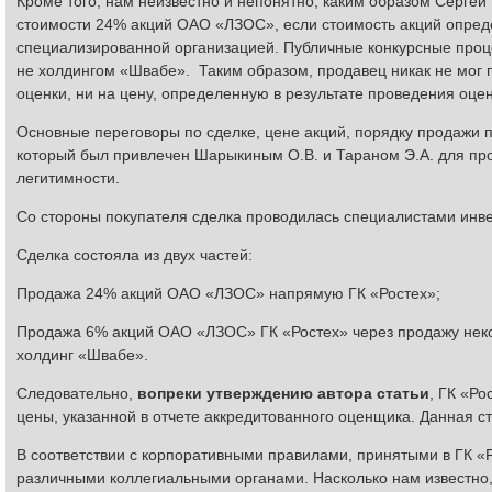
Кроме того, нам неизвестно и непонятно, каким образом Сергей 
стоимости 24% акций ОАО «ЛЗОС», если стоимость акций опреде
специализированной организацией. Публичные конкурсные проц
не холдингом «Швабе». Таким образом, продавец никак не мог 
оценки, ни на цену, определенную в результате проведения оцен
Основные переговоры по сделке, цене акций, порядку продажи п
который был привлечен Шарыкиным О.В. и Тараном Э.А. для про
легитимности.
Со стороны покупателя сделка проводилась специалистами инве
Сделка состояла из двух частей:
Продажа 24% акций ОАО «ЛЗОС» напрямую ГК «Ростех»;
Продажа 6% акций ОАО «ЛЗОС» ГК «Ростех» через продажу неко
холдинг «Швабе».
Следовательно,
вопреки утверждению автора статьи
, ГК «Р
цены, указанной в отчете аккредитованного оценщика. Данная с
В соответствии с корпоративными правилами, принятыми в ГК «
различными коллегиальными органами. Насколько нам известн