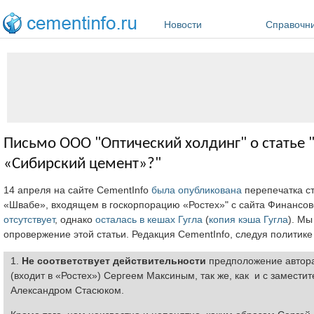
Перейти к основному содержанию
Новости
Справочн
Письмо ООО "Оптический холдинг" о статье "
«Сибирский цемент»?"
14 апреля на сайте CementInfo
была опубликована
перепечатка ст
«Швабе», входящем в госкорпорацию «Ростех»" с сайта Финансово
отсутствует
, однако
осталась в кешах Гугла
(
копия кэша Гугла
). Мы
опровержение этой статьи. Редакция CementInfo, следуя политике 
1.
Не соответствует действительности
предположение автора
(входит в «Ростех») Сергеем Максиным, так же, как и с замест
Александром Стасюком.