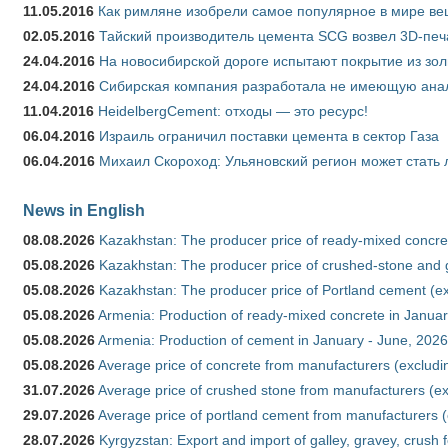
11.05.2016
Как римляне изобрели самое популярное в мире ве
02.05.2016
Тайский производитель цемента SCG возвел 3D-печ
24.04.2016
На новосибирской дороге испытают покрытие из зо
24.04.2016
Сибирская компания разработала не имеющую анало
11.04.2016
HeidelbergCement: отходы — это ресурс!
06.04.2016
Израиль ограничил поставки цемента в сектор Газа
06.04.2016
Михаил Скороход: Ульяновский регион может стать 
News in English
08.08.2026
Kazakhstan: The producer price of ready-mixed concret
05.08.2026
Kazakhstan: The producer price of crushed-stone and g
05.08.2026
Kazakhstan: The producer price of Portland cement (ex
05.08.2026
Armenia: Production of ready-mixed concrete in Januar
05.08.2026
Armenia: Production of cement in January - June, 2026
05.08.2026
Average price of concrete from manufacturers (excludi
31.07.2026
Average price of crushed stone from manufacturers (e
29.07.2026
Average price of portland cement from manufacturers 
28.07.2026
Kyrgyzstan: Export and import of galley, gravey, crush 