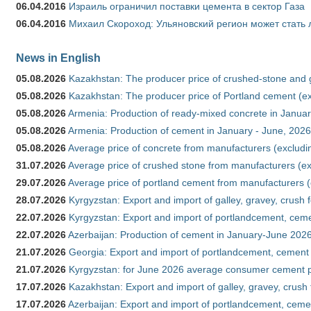
06.04.2016
Израиль ограничил поставки цемента в сектор Газа
06.04.2016
Михаил Скороход: Ульяновский регион может стать 
News in English
05.08.2026
Kazakhstan: The producer price of crushed-stone and 
05.08.2026
Kazakhstan: The producer price of Portland cement (ex
05.08.2026
Armenia: Production of ready-mixed concrete in Januar
05.08.2026
Armenia: Production of cement in January - June, 2026
05.08.2026
Average price of concrete from manufacturers (excludi
31.07.2026
Average price of crushed stone from manufacturers (e
29.07.2026
Average price of portland cement from manufacturers 
28.07.2026
Kyrgyzstan: Export and import of galley, gravey, crush 
22.07.2026
Kyrgyzstan: Export and import of portlandcement, cemen
22.07.2026
Azerbaijan: Production of cement in January-June 202
21.07.2026
Georgia: Export and import of portlandcement, cement 
21.07.2026
Kyrgyzstan: for June 2026 average consumer cement 
17.07.2026
Kazakhstan: Export and import of galley, gravey, crush
17.07.2026
Azerbaijan: Export and import of portlandcement, cemen