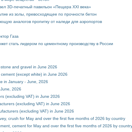
вел 3D-печатный павильон «Пещера XXI века»
тие из золы, превосходящее по прочности бетон
ющую аналогов пропитку от наледи для аэропортов
ктор Газа
жет стать лидером по цементному производству в России
-stone and gravel in June 2026
 cement (except white) in June 2026
e in January - June, 2026
 June, 2026
rs (excluding VAT) in June 2026
cturers (excluding VAT) in June 2026
facturers (excluding VAT) in June 2026
vey, crush for May and over the first five months of 2026 by country
ment, cement for May and over the first five months of 2026 by countr