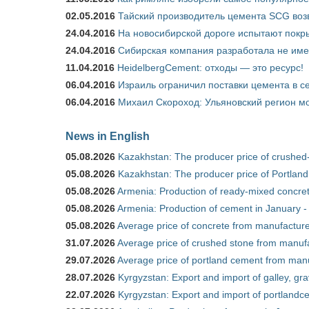
02.05.2016
Тайский производитель цемента SCG воз
24.04.2016
На новосибирской дороге испытают покры
24.04.2016
Сибирская компания разработала не име
11.04.2016
HeidelbergCement: отходы — это ресурс!
06.04.2016
Израиль ограничил поставки цемента в се
06.04.2016
Михаил Скороход: Ульяновский регион мо
News in English
05.08.2026
Kazakhstan: The producer price of crushed
05.08.2026
Kazakhstan: The producer price of Portland
05.08.2026
Armenia: Production of ready-mixed concret
05.08.2026
Armenia: Production of cement in January -
05.08.2026
Average price of concrete from manufacture
31.07.2026
Average price of crushed stone from manufa
29.07.2026
Average price of portland cement from manu
28.07.2026
Kyrgyzstan: Export and import of galley, gra
22.07.2026
Kyrgyzstan: Export and import of portlandce