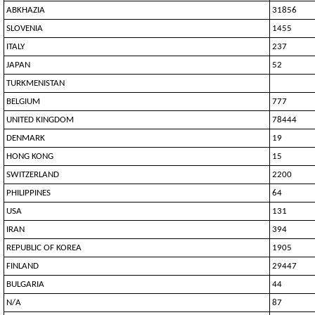
ABKHAZIA
31856
SLOVENIA
1455
ITALY
237
JAPAN
52
TURKMENISTAN
BELGIUM
777
UNITED KINGDOM
78444
DENMARK
19
HONG KONG
15
SWITZERLAND
2200
PHILIPPINES
64
USA
131
IRAN
394
REPUBLIC OF KOREA
1905
FINLAND
29447
BULGARIA
44
N/A
87