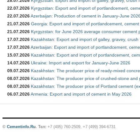
28.07.2026
Kyrgyzstan: Export and import of galley, gravey, crush 
22.07.2026
Kyrgyzstan: Export and import of portlandcement, cemen
22.07.2026
Azerbaijan: Production of cement in January-June 202
21.07.2026
Georgia: Export and import of portlandcement, cement 
21.07.2026
Kyrgyzstan: for June 2026 average consumer cement 
17.07.2026
Kazakhstan: Export and import of galley, gravey, crush
17.07.2026
Azerbaijan: Export and import of portlandcement, cemen
15.07.2026
Kazakhstan: Export and import of portlandcement, cem
14.07.2026
Ukraine: Import and export for January-June 2026
09.07.2026
Kazakhstan: The producer price of ready-mixed concre
08.07.2026
Kazakhstan: The producer price of crushed-stone and 
08.07.2026
Kazakhstan: The producer price of Portland cement (ex
06.07.2026
Armenia: Export and import of cement in May 2026
©
Cementinfo.Ru
.
Тел:
+7 (495) 760-2509, +7 (499) 394-6731