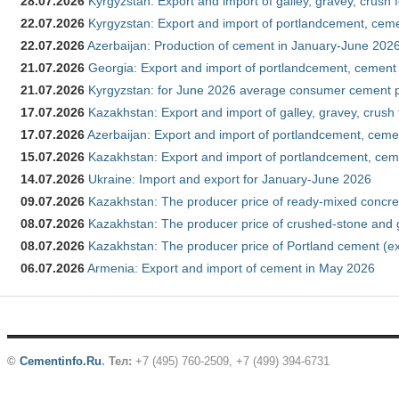
28.07.2026
Kyrgyzstan: Export and import of galley, gravey, crush 
22.07.2026
Kyrgyzstan: Export and import of portlandcement, cemen
22.07.2026
Azerbaijan: Production of cement in January-June 202
21.07.2026
Georgia: Export and import of portlandcement, cement 
21.07.2026
Kyrgyzstan: for June 2026 average consumer cement 
17.07.2026
Kazakhstan: Export and import of galley, gravey, crush
17.07.2026
Azerbaijan: Export and import of portlandcement, cemen
15.07.2026
Kazakhstan: Export and import of portlandcement, cem
14.07.2026
Ukraine: Import and export for January-June 2026
09.07.2026
Kazakhstan: The producer price of ready-mixed concre
08.07.2026
Kazakhstan: The producer price of crushed-stone and 
08.07.2026
Kazakhstan: The producer price of Portland cement (ex
06.07.2026
Armenia: Export and import of cement in May 2026
©
Cementinfo.Ru
.
Тел:
+7 (495) 760-2509, +7 (499) 394-6731