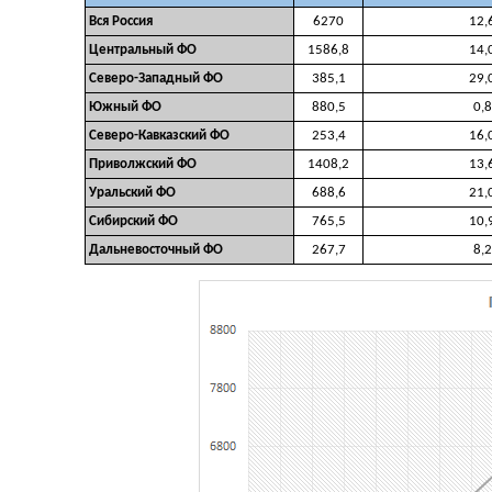
Вся Россия
6270
12,
Центральный ФО
1586,8
14,
Северо-Западный ФО
385,1
29,
Южный ФО
880,5
0,
Северо-Кавказский ФО
253,4
16,
Приволжский ФО
1408,2
13,
Уральский ФО
688,6
21,
Сибирский ФО
765,5
10,
Дальневосточный ФО
267,7
8,