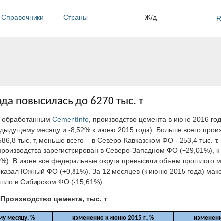
Справочники
Страны
Ж/д
R
да повысилась до 6270 тыс. т
, обработанным
CementInfo
, производство цемента в июне 2016 го
редыдущему месяцу и -8,52% к июню 2015 года). Больше всего прои
6,8 тыс. т, меньше всего – в Северо-Кавказском ФО - 253,4 тыс. т.
роизводства зарегистрирован в Северо-Западном ФО (+29,01%), к 
9%). В июне все федеральные округа превысили объем прошлого 
оказал Южный ФО (+0,81%). За 12 месяцев (к июню 2015 года) ма
шло в Сибирском ФО (-15,61%).
Производство цемента, тыс. т
у месяцу, %
изменение к июню 2015 г., %
изменение