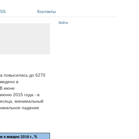
SS
Контакты
Войти
да повысилась до 6270
зведено в
 В июне
июню 2015 года - в
месяца, минимальный
ксимальное падение
 к январю 2016 г., %