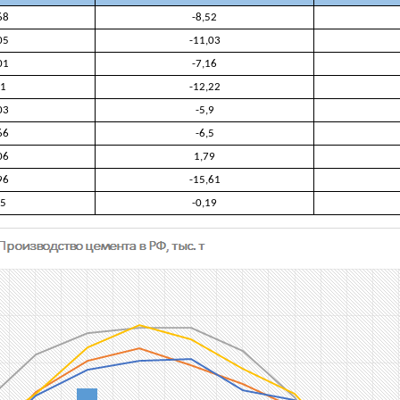
68
-8,52
05
-11,03
01
-7,16
81
-12,22
03
-5,9
66
-6,5
06
1,79
96
-15,61
25
-0,19