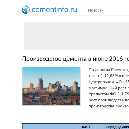
Перейти к основному содержанию
Новости
Производство цемента в июне 2016 го
По данным Росстата
тыс. т (+12,68% к п
Центральном ФО - 158
максимальный рост п
Уральском ФО (+1,7
рост производства п
производства произо
тыс. т
к предыдущем