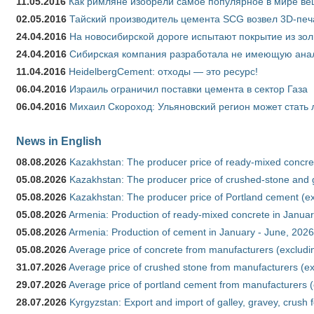
11.05.2016
Как римляне изобрели самое популярное в мире ве
02.05.2016
Тайский производитель цемента SCG возвел 3D-печ
24.04.2016
На новосибирской дороге испытают покрытие из зо
24.04.2016
Сибирская компания разработала не имеющую анало
11.04.2016
HeidelbergCement: отходы — это ресурс!
06.04.2016
Израиль ограничил поставки цемента в сектор Газа
06.04.2016
Михаил Скороход: Ульяновский регион может стать 
News in English
08.08.2026
Kazakhstan: The producer price of ready-mixed concret
05.08.2026
Kazakhstan: The producer price of crushed-stone and g
05.08.2026
Kazakhstan: The producer price of Portland cement (ex
05.08.2026
Armenia: Production of ready-mixed concrete in Januar
05.08.2026
Armenia: Production of cement in January - June, 2026
05.08.2026
Average price of concrete from manufacturers (excludi
31.07.2026
Average price of crushed stone from manufacturers (e
29.07.2026
Average price of portland cement from manufacturers 
28.07.2026
Kyrgyzstan: Export and import of galley, gravey, crush 