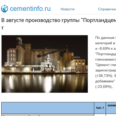
Перейти к основному содержанию
Новости
Справочн
В августе производство группы "Портландце
т
По данным 
категорий в
и -8,69% к 
"Портландце
глиноземист
"Цемент гли
зарегистри
(+38,73%). 
добавками" 
(-23,69%),.
изме
тыс. т