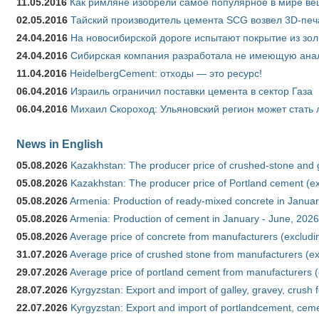
11.05.2016
Как римляне изобрели самое популярное в мире ве
02.05.2016
Тайский производитель цемента SCG возвел 3D-печ
24.04.2016
На новосибирской дороге испытают покрытие из зо
24.04.2016
Сибирская компания разработала не имеющую анало
11.04.2016
HeidelbergCement: отходы — это ресурс!
06.04.2016
Израиль ограничил поставки цемента в сектор Газа
06.04.2016
Михаил Скороход: Ульяновский регион может стать 
News in English
05.08.2026
Kazakhstan: The producer price of crushed-stone and 
05.08.2026
Kazakhstan: The producer price of Portland cement (ex
05.08.2026
Armenia: Production of ready-mixed concrete in Januar
05.08.2026
Armenia: Production of cement in January - June, 2026
05.08.2026
Average price of concrete from manufacturers (excludi
31.07.2026
Average price of crushed stone from manufacturers (e
29.07.2026
Average price of portland cement from manufacturers 
28.07.2026
Kyrgyzstan: Export and import of galley, gravey, crush 
22.07.2026
Kyrgyzstan: Export and import of portlandcement, cemen