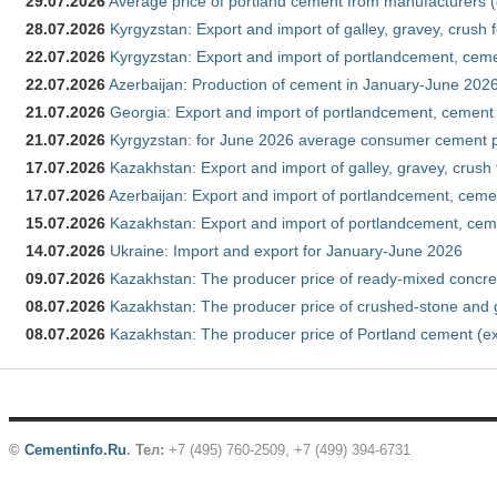
29.07.2026
Average price of portland cement from manufacturers 
28.07.2026
Kyrgyzstan: Export and import of galley, gravey, crush 
22.07.2026
Kyrgyzstan: Export and import of portlandcement, cemen
22.07.2026
Azerbaijan: Production of cement in January-June 202
21.07.2026
Georgia: Export and import of portlandcement, cement 
21.07.2026
Kyrgyzstan: for June 2026 average consumer cement 
17.07.2026
Kazakhstan: Export and import of galley, gravey, crush
17.07.2026
Azerbaijan: Export and import of portlandcement, cemen
15.07.2026
Kazakhstan: Export and import of portlandcement, cem
14.07.2026
Ukraine: Import and export for January-June 2026
09.07.2026
Kazakhstan: The producer price of ready-mixed concre
08.07.2026
Kazakhstan: The producer price of crushed-stone and 
08.07.2026
Kazakhstan: The producer price of Portland cement (ex
©
Cementinfo.Ru
.
Тел:
+7 (495) 760-2509, +7 (499) 394-6731