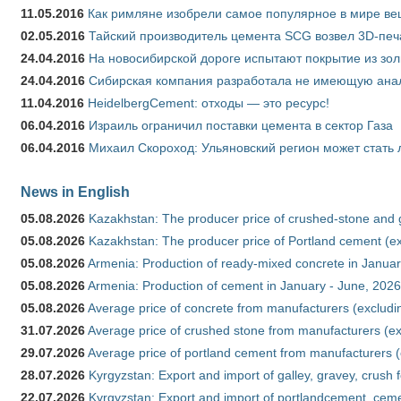
11.05.2016
Как римляне изобрели самое популярное в мире ве
02.05.2016
Тайский производитель цемента SCG возвел 3D-печ
24.04.2016
На новосибирской дороге испытают покрытие из зо
24.04.2016
Сибирская компания разработала не имеющую анало
11.04.2016
HeidelbergCement: отходы — это ресурс!
06.04.2016
Израиль ограничил поставки цемента в сектор Газа
06.04.2016
Михаил Скороход: Ульяновский регион может стать 
News in English
05.08.2026
Kazakhstan: The producer price of crushed-stone and 
05.08.2026
Kazakhstan: The producer price of Portland cement (ex
05.08.2026
Armenia: Production of ready-mixed concrete in Januar
05.08.2026
Armenia: Production of cement in January - June, 2026
05.08.2026
Average price of concrete from manufacturers (excludi
31.07.2026
Average price of crushed stone from manufacturers (e
29.07.2026
Average price of portland cement from manufacturers 
28.07.2026
Kyrgyzstan: Export and import of galley, gravey, crush 
22.07.2026
Kyrgyzstan: Export and import of portlandcement, cemen