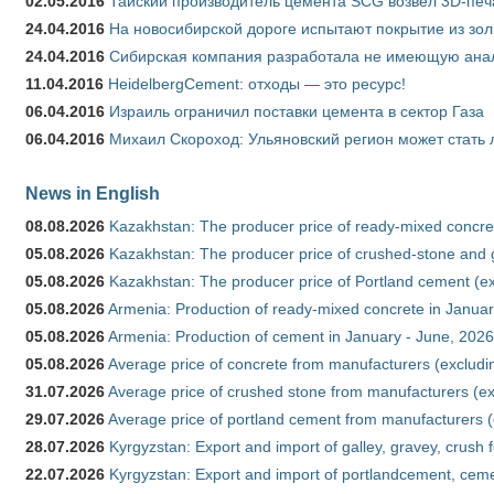
02.05.2016
Тайский производитель цемента SCG возвел 3D-печ
24.04.2016
На новосибирской дороге испытают покрытие из зо
24.04.2016
Сибирская компания разработала не имеющую анало
11.04.2016
HeidelbergCement: отходы — это ресурс!
06.04.2016
Израиль ограничил поставки цемента в сектор Газа
06.04.2016
Михаил Скороход: Ульяновский регион может стать 
News in English
08.08.2026
Kazakhstan: The producer price of ready-mixed concret
05.08.2026
Kazakhstan: The producer price of crushed-stone and g
05.08.2026
Kazakhstan: The producer price of Portland cement (ex
05.08.2026
Armenia: Production of ready-mixed concrete in Januar
05.08.2026
Armenia: Production of cement in January - June, 2026
05.08.2026
Average price of concrete from manufacturers (excludi
31.07.2026
Average price of crushed stone from manufacturers (e
29.07.2026
Average price of portland cement from manufacturers 
28.07.2026
Kyrgyzstan: Export and import of galley, gravey, crush 
22.07.2026
Kyrgyzstan: Export and import of portlandcement, cemen