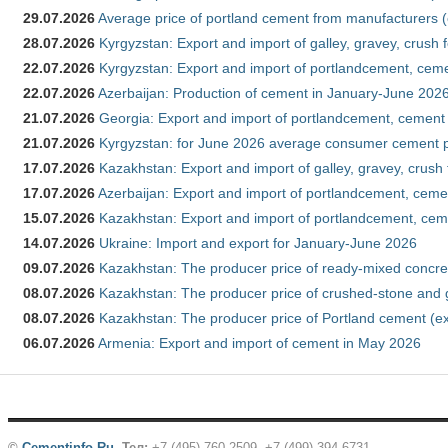
29.07.2026
Average price of portland cement from manufacturers 
28.07.2026
Kyrgyzstan: Export and import of galley, gravey, crush 
22.07.2026
Kyrgyzstan: Export and import of portlandcement, cemen
22.07.2026
Azerbaijan: Production of cement in January-June 202
21.07.2026
Georgia: Export and import of portlandcement, cement 
21.07.2026
Kyrgyzstan: for June 2026 average consumer cement 
17.07.2026
Kazakhstan: Export and import of galley, gravey, crush
17.07.2026
Azerbaijan: Export and import of portlandcement, cemen
15.07.2026
Kazakhstan: Export and import of portlandcement, cem
14.07.2026
Ukraine: Import and export for January-June 2026
09.07.2026
Kazakhstan: The producer price of ready-mixed concre
08.07.2026
Kazakhstan: The producer price of crushed-stone and 
08.07.2026
Kazakhstan: The producer price of Portland cement (ex
06.07.2026
Armenia: Export and import of cement in May 2026
©
Cementinfo.Ru
.
Тел:
+7 (495) 760-2509, +7 (499) 394-6731