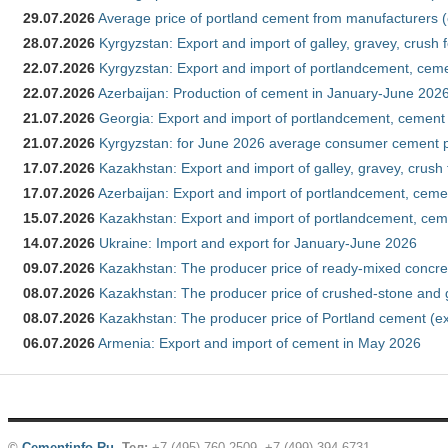
29.07.2026
Average price of portland cement from manufacturers 
28.07.2026
Kyrgyzstan: Export and import of galley, gravey, crush 
22.07.2026
Kyrgyzstan: Export and import of portlandcement, cemen
22.07.2026
Azerbaijan: Production of cement in January-June 202
21.07.2026
Georgia: Export and import of portlandcement, cement 
21.07.2026
Kyrgyzstan: for June 2026 average consumer cement 
17.07.2026
Kazakhstan: Export and import of galley, gravey, crush
17.07.2026
Azerbaijan: Export and import of portlandcement, cemen
15.07.2026
Kazakhstan: Export and import of portlandcement, cem
14.07.2026
Ukraine: Import and export for January-June 2026
09.07.2026
Kazakhstan: The producer price of ready-mixed concre
08.07.2026
Kazakhstan: The producer price of crushed-stone and 
08.07.2026
Kazakhstan: The producer price of Portland cement (ex
06.07.2026
Armenia: Export and import of cement in May 2026
©
Cementinfo.Ru
.
Тел:
+7 (495) 760-2509, +7 (499) 394-6731