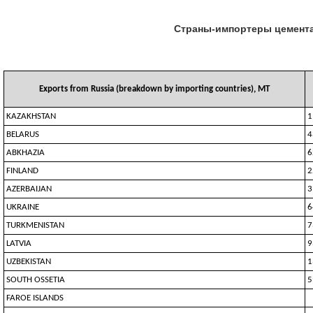
Страны-импортеры цемента 
Exports from Russia (breakdown by importing countries), MT
KAZAKHSTAN
1
BELARUS
4
ABKHAZIA
6
FINLAND
2
AZERBAIJAN
3
UKRAINE
6
TURKMENISTAN
7
LATVIA
9
UZBEKISTAN
1
SOUTH OSSETIA
5
FAROE ISLANDS