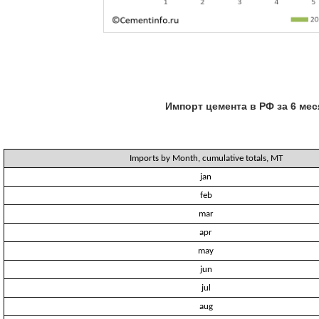
Импорт цемента в РФ за 6 ме
Imports by Month, cumulative totals, MT
jan
feb
mar
apr
may
jun
jul
aug