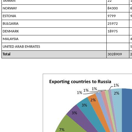
TAIWAN
22
NORWAY
84300
ESTONIA
9799
BULGARIA
25972
DENMARK
18975
MALAYSIA
UNITED ARAB EMIRATES
Total
3028909