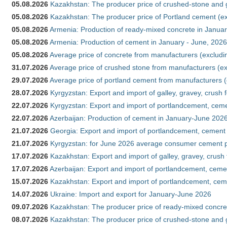
05.08.2026
Kazakhstan: The producer price of crushed-stone and g
05.08.2026
Kazakhstan: The producer price of Portland cement (ex
05.08.2026
Armenia: Production of ready-mixed concrete in Januar
05.08.2026
Armenia: Production of cement in January - June, 2026
05.08.2026
Average price of concrete from manufacturers (excludi
31.07.2026
Average price of crushed stone from manufacturers (e
29.07.2026
Average price of portland cement from manufacturers 
28.07.2026
Kyrgyzstan: Export and import of galley, gravey, crush 
22.07.2026
Kyrgyzstan: Export and import of portlandcement, cemen
22.07.2026
Azerbaijan: Production of cement in January-June 202
21.07.2026
Georgia: Export and import of portlandcement, cement 
21.07.2026
Kyrgyzstan: for June 2026 average consumer cement 
17.07.2026
Kazakhstan: Export and import of galley, gravey, crush
17.07.2026
Azerbaijan: Export and import of portlandcement, cemen
15.07.2026
Kazakhstan: Export and import of portlandcement, cem
14.07.2026
Ukraine: Import and export for January-June 2026
09.07.2026
Kazakhstan: The producer price of ready-mixed concre
08.07.2026
Kazakhstan: The producer price of crushed-stone and 