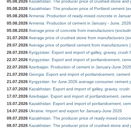
05.08.2026
Kazakhstan: The producer price of crushed-stone and g
05.08.2026
Kazakhstan: The producer price of Portland cement (ex
05.08.2026
Armenia: Production of ready-mixed concrete in Januar
05.08.2026
Armenia: Production of cement in January - June, 2026
05.08.2026
Average price of concrete from manufacturers (excludi
31.07.2026
Average price of crushed stone from manufacturers (e
29.07.2026
Average price of portland cement from manufacturers 
28.07.2026
Kyrgyzstan: Export and import of galley, gravey, crush 
22.07.2026
Kyrgyzstan: Export and import of portlandcement, cemen
22.07.2026
Azerbaijan: Production of cement in January-June 202
21.07.2026
Georgia: Export and import of portlandcement, cement 
21.07.2026
Kyrgyzstan: for June 2026 average consumer cement 
17.07.2026
Kazakhstan: Export and import of galley, gravey, crush
17.07.2026
Azerbaijan: Export and import of portlandcement, cemen
15.07.2026
Kazakhstan: Export and import of portlandcement, cem
14.07.2026
Ukraine: Import and export for January-June 2026
09.07.2026
Kazakhstan: The producer price of ready-mixed concre
08.07.2026
Kazakhstan: The producer price of crushed-stone and 