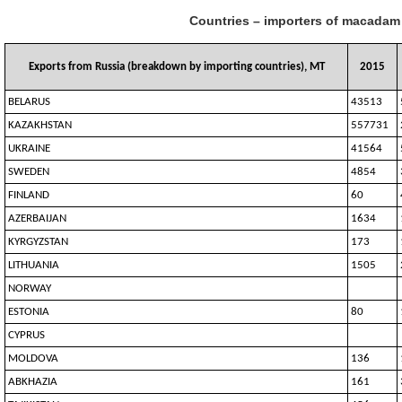
Countries – importers of macadam
Exports from Russia (breakdown by importing countries), MT
2015
BELARUS
43513
KAZAKHSTAN
557731
UKRAINE
41564
SWEDEN
4854
FINLAND
60
AZERBAIJAN
1634
KYRGYZSTAN
173
LITHUANIA
1505
NORWAY
ESTONIA
80
CYPRUS
MOLDOVA
136
ABKHAZIA
161