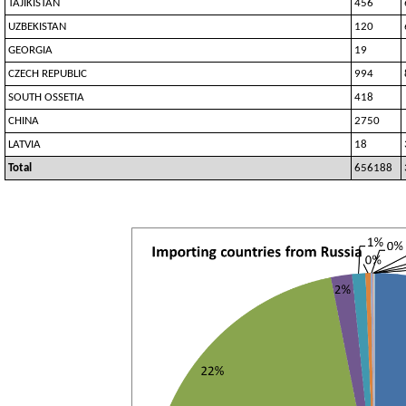
TAJIKISTAN
456
UZBEKISTAN
120
GEORGIA
19
CZECH REPUBLIC
994
SOUTH OSSETIA
418
CHINA
2750
LATVIA
18
Total
656188