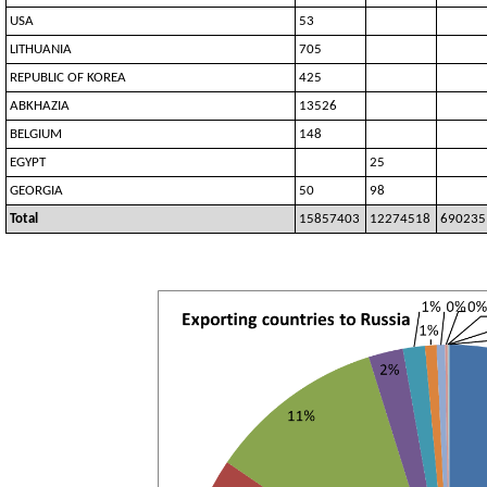
USA
53
LITHUANIA
705
REPUBLIC OF KOREA
425
ABKHAZIA
13526
BELGIUM
148
EGYPT
25
GEORGIA
50
98
Total
15857403
12274518
690235