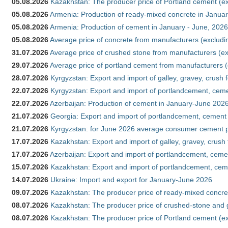
05.08.2026
Kazakhstan: The producer price of Portland cement (ex
05.08.2026
Armenia: Production of ready-mixed concrete in Januar
05.08.2026
Armenia: Production of cement in January - June, 2026
05.08.2026
Average price of concrete from manufacturers (excludi
31.07.2026
Average price of crushed stone from manufacturers (e
29.07.2026
Average price of portland cement from manufacturers 
28.07.2026
Kyrgyzstan: Export and import of galley, gravey, crush 
22.07.2026
Kyrgyzstan: Export and import of portlandcement, cemen
22.07.2026
Azerbaijan: Production of cement in January-June 202
21.07.2026
Georgia: Export and import of portlandcement, cement 
21.07.2026
Kyrgyzstan: for June 2026 average consumer cement 
17.07.2026
Kazakhstan: Export and import of galley, gravey, crush
17.07.2026
Azerbaijan: Export and import of portlandcement, cemen
15.07.2026
Kazakhstan: Export and import of portlandcement, cem
14.07.2026
Ukraine: Import and export for January-June 2026
09.07.2026
Kazakhstan: The producer price of ready-mixed concre
08.07.2026
Kazakhstan: The producer price of crushed-stone and 
08.07.2026
Kazakhstan: The producer price of Portland cement (ex