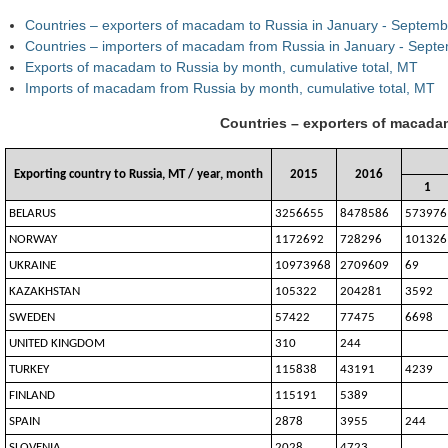
Countries – exporters of macadam to Russia in January - Septem
Countries – importers of macadam from Russia in January - Sept
Exports of macadam to Russia by month, cumulative total, MT
Imports of macadam from Russia by month, cumulative total, MT
Countries – exporters of macada
Exporting country to Russia, MT / year, month
2015
2016
1
BELARUS
3256655
8478586
573976
NORWAY
1172692
728296
101326
UKRAINE
10973968
2709609
69
KAZAKHSTAN
105322
204281
3592
SWEDEN
57422
77475
6698
UNITED KINGDOM
310
244
TURKEY
115838
43191
4239
FINLAND
115191
5389
SPAIN
2878
3955
244
SLOVENIA
2028
4723