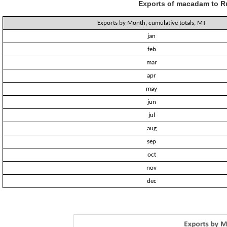
Exports of macadam to Ru
Exports by Month, cumulative totals, MT
jan
feb
mar
apr
may
jun
jul
aug
sep
oct
nov
dec