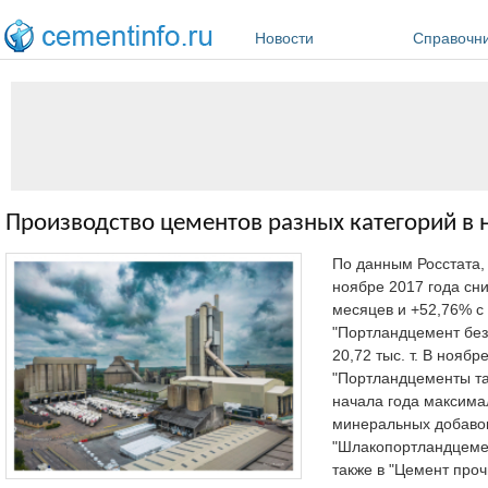
Перейти к основному содержанию
Новости
Справочн
Производство цементов разных категорий в 
По данным Росстата
ноябре 2017 года сни
месяцев и +52,76% с
"Портландцемент без 
20,72 тыс. т. В нояб
"Портландцементы та
начала года максима
минеральных добавок
"Шлакопортландцемент
также в "Цемент проч