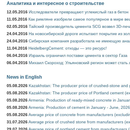
Аналитика и интересное о строительстве
12.05.2016
Исследователи превращают углекислый газ в бетон
11.05.2016
Как римляне изобрели самое популярное в мире ве
02.05.2016
Тайский производитель цемента SCG возвел 3D-печ
24.04.2016
На новосибирской дороге испытают покрытие из зо
24.04.2016
Сибирская компания разработала не имеющую анало
11.04.2016
HeidelbergCement: отходы — это ресурс!
06.04.2016
Израиль ограничил поставки цемента в сектор Газа
06.04.2016
Михаил Скороход: Ульяновский регион может стать 
News in English
05.08.2026
Kazakhstan: The producer price of crushed-stone and 
05.08.2026
Kazakhstan: The producer price of Portland cement (ex
05.08.2026
Armenia: Production of ready-mixed concrete in Januar
05.08.2026
Armenia: Production of cement in January - June, 2026
05.08.2026
Average price of concrete from manufacturers (excludi
31.07.2026
Average price of crushed stone from manufacturers (e
29.07.2026
Average price of portland cement from manufacturers 