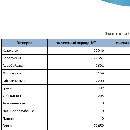
Экспорт за 0
Экспорт в
за отчетный период, МТ
с начала
Казахстан
35046
Белоруссия
27561
Азербайджан
3801
Финляндия
3154
Абхазия/Грузия
2200
Грузия
482
Узбекистан
205
Туркменистан
0
Дальнее зарубежье
0
Латвия
0
Всего
72452