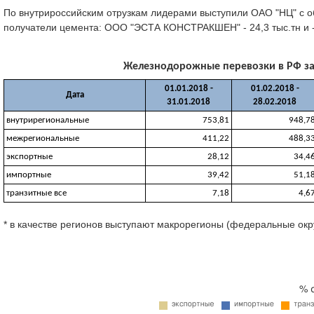
По внутрироссийским отрузкам лидерами выступили ОАО "НЦ" с об
получатели цемента: ООО "ЭСТА КОНСТРАКШЕН" - 24,3 тыс.тн и - 
Железнодорожные перевозки в РФ за 0
01.01.2018 -
01.02.2018 -
Дата
31.01.2018
28.02.2018
внутрирегиональные
753,81
948,7
межрегиональные
411,22
488,3
экспортные
28,12
34,4
импортные
39,42
51,1
транзитные все
7,18
4,6
* в качестве регионов выступают макрорегионы (федеральные окр