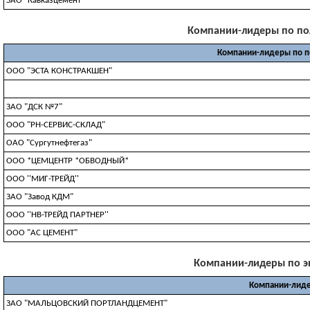
ЗАО "Кавказцемент"
Компании-лидеры по полу
Компании-лидеры по 
ООО "ЭСТА КОНСТРАКШЕН"
ЗАО "ДСК №7"
ООО "РН-СЕРВИС-СКЛАД"
ОАО "Сургутнефтегаз"
ООО *ЦЕМЦЕНТР *ОБВОДНЫЙ*
ООО ''МИГ-ТРЕЙД''
ЗАО "Завод КДМ"
ООО ''НВ-ТРЕЙД ПАРТНЕР''
ООО "АС ЦЕМЕНТ"
Компании-лидеры по экс
Компании-лиде
ЗАО "МАЛЬЦОВСКИЙ ПОРТЛАНДЦЕМЕНТ"