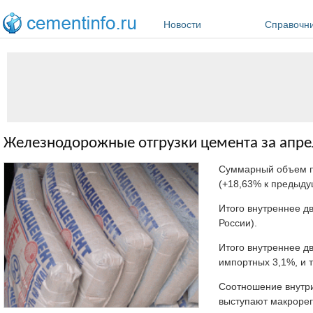
Перейти к основному содержанию
Новости
Справочн
Железнодорожные отгрузки цемента за апре
Суммарный объем пе
(+18,63% к предыд
Итого внутреннее д
России).
Итого внутреннее д
импортных 3,1%, и 
Соотношение внутри
выступают макрорег