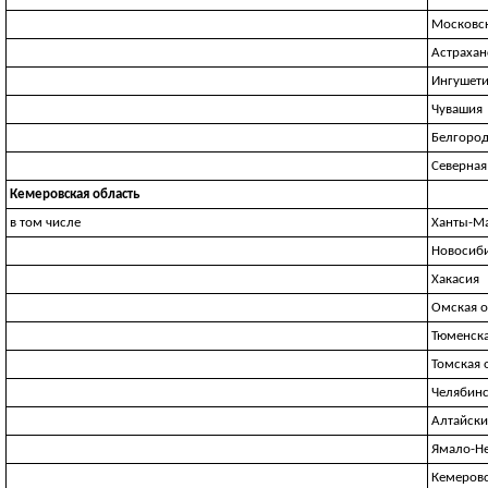
Московск
Астрахан
Ингушет
Чувашия
Белгород
Северная
Кемеровская область
в том числе
Ханты-М
Новосиби
Хакасия
Омская о
Тюменска
Томская 
Челябинс
Алтайски
Ямало-Н
Кемеровс