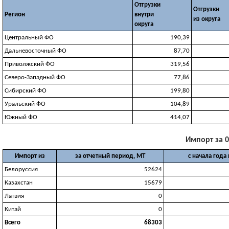
Отгрузки
Отгрузки
Регион
внутри
из округа
округа
Центральный ФО
190,39
Дальневосточный ФО
87,70
Приволжский ФО
319,56
Северо-Западный ФО
77,86
Сибирский ФО
199,80
Уральский ФО
104,89
Южный ФО
414,07
Импорт за 0
Импорт из
за отчетный период, МТ
с начала года
Белоруссия
52624
Казахстан
15679
Латвия
0
Китай
0
Всего
68303