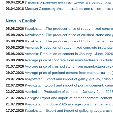
06.04.2016
Израиль ограничил поставки цемента в сектор Газа
06.04.2016
Михаил Скороход: Ульяновский регион может стать 
News in English
08.08.2026
Kazakhstan: The producer price of ready-mixed concret
05.08.2026
Kazakhstan: The producer price of crushed-stone and g
05.08.2026
Kazakhstan: The producer price of Portland cement (ex
05.08.2026
Armenia: Production of ready-mixed concrete in Januar
05.08.2026
Armenia: Production of cement in January - June, 2026
05.08.2026
Average price of concrete from manufacturers (excludi
31.07.2026
Average price of crushed stone from manufacturers (e
29.07.2026
Average price of portland cement from manufacturers 
28.07.2026
Kyrgyzstan: Export and import of galley, gravey, crush 
22.07.2026
Kyrgyzstan: Export and import of portlandcement, cemen
22.07.2026
Azerbaijan: Production of cement in January-June 202
21.07.2026
Georgia: Export and import of portlandcement, cement 
21.07.2026
Kyrgyzstan: for June 2026 average consumer cement 
17.07.2026
Kazakhstan: Export and import of galley, gravey, crush