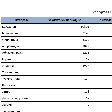
Экспорт за 0
Экспорт в
за отчетный период, МТ
с начала
Казахстан
50801
Белоруссия
32140
Финляндия
3179
Азербайджан
1829
Абхазия/Грузия
1233
Грузия
67
Украина
4977
Узбекистан
0
Туркменистан
134
Киргизия
0
Литва
138
Дальнее зарубежье
67
Латвия
0
Таджикистан
0