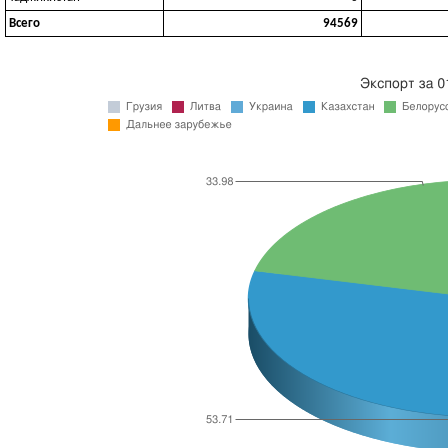
Всего
94569