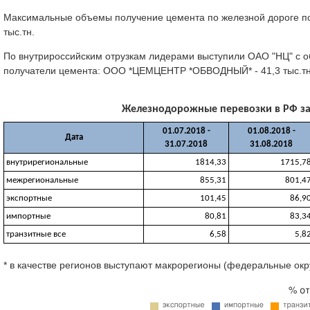
Максимальные объемы получение цемента по железной дороге показ
тыс.тн.
По внутрироссийским отрузкам лидерами выступили ОАО "НЦ" с об
получатели цемента: ООО *ЦЕМЦЕНТР *ОБВОДНЫЙ* - 41,3 тыс.тн
Железнодорожные перевозки в РФ за 0
01.07.2018 -
01.08.2018 -
Дата
31.07.2018
31.08.2018
внутрирегиональные
1814,33
1715,7
межрегиональные
855,31
801,4
экспортные
101,45
86,9
импортные
80,81
83,3
транзитные все
6,58
5,8
* в качестве регионов выступают макрорегионы (федеральные окр