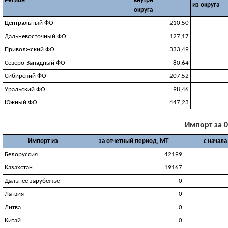
Регион
внутри
из округа
округа
Центральный ФО
210,50
Дальневосточный ФО
127,17
Приволжский ФО
333,49
Северо-Западный ФО
80,64
Сибирский ФО
207,52
Уральский ФО
98,46
Южный ФО
447,23
Импорт за 0
Импорт из
за отчетный период, МТ
с начала
Белоруссия
42199
Казахстан
19167
Дальнее зарубежье
0
Латвия
0
Литва
0
Китай
0