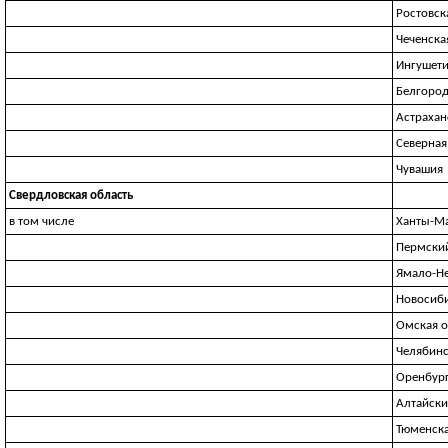
Ростовск
Чеченска
Ингушет
Белгород
Астрахан
Северная
Чувашия
Свердловская область
в том числе
Ханты-М
Пермски
Ямало-Н
Новосиби
Омская о
Челябинс
Оренбург
Алтайски
Тюменска