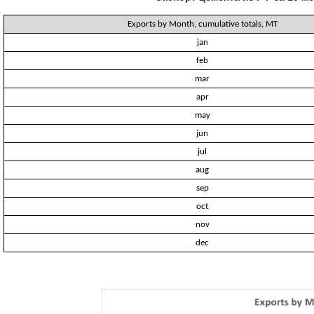
Exports by Month, cumulative totals, MT
jan
feb
mar
apr
may
jun
jul
aug
sep
oct
nov
dec