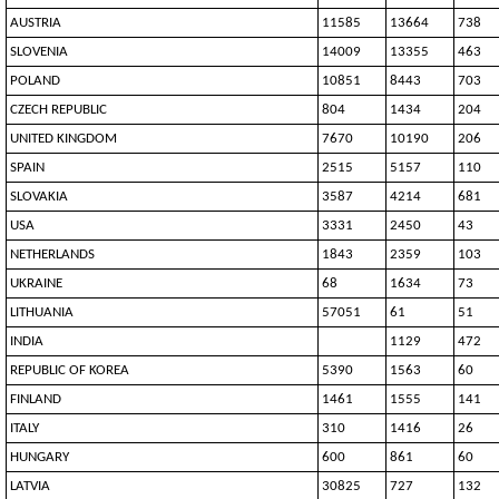
AUSTRIA
11585
13664
738
SLOVENIA
14009
13355
463
POLAND
10851
8443
703
CZECH REPUBLIC
804
1434
204
UNITED KINGDOM
7670
10190
206
SPAIN
2515
5157
110
SLOVAKIA
3587
4214
681
USA
3331
2450
43
NETHERLANDS
1843
2359
103
UKRAINE
68
1634
73
LITHUANIA
57051
61
51
INDIA
1129
472
REPUBLIC OF KOREA
5390
1563
60
FINLAND
1461
1555
141
ITALY
310
1416
26
HUNGARY
600
861
60
LATVIA
30825
727
132