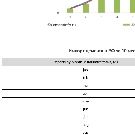
Импорт цемента в РФ за 10 ме
Imports by Month, cumulative totals, MT
jan
feb
mar
apr
may
jun
jul
aug
sep