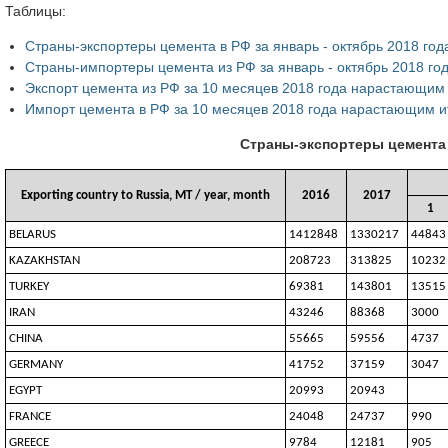
Таблицы:
Страны-экспортеры цемента в РФ за январь - октябрь 2018 год
Страны-импортеры цемента из РФ за январь - октябрь 2018 го
Экспорт цемента из РФ за 10 месяцев 2018 года нарастающим
Импорт цемента в РФ за 10 месяцев 2018 года нарастающим и
Страны-экспортеры цемента в
Exporting country to Russia, MT / year, month
2016
2017
1
BELARUS
1412848
1330217
44843
KAZAKHSTAN
208723
313825
10232
TURKEY
69381
143801
13515
IRAN
43246
88368
3000
CHINA
55665
59556
4737
GERMANY
41752
37159
3047
EGYPT
20993
20943
FRANCE
24048
24737
990
GREECE
9784
12181
905