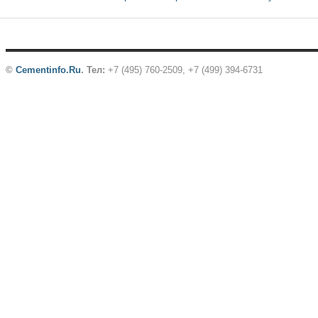
©
Cementinfo.Ru
.
Тел:
+7 (495) 760-2509, +7 (499) 394-6731