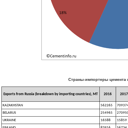
Страны-импортеры цемента из
Exports from Russia (breakdown by importing countries), MT
2016
2017
KAZAKHSTAN
562265
70937
BELARUS
254965
27095
UKRAINE
16588
15859
FINLAND
83916
56734