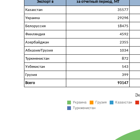
Экспорт в
за отчетный период, МТ
Казахстан
35577
Украина
29296
Белоруссия
18475
Финляндия
4592
Азербайджан
2355
Абхазия/Грузия
1034
Туркменистан
872
Узбекистан
543
Грузия
399
Всего
93147