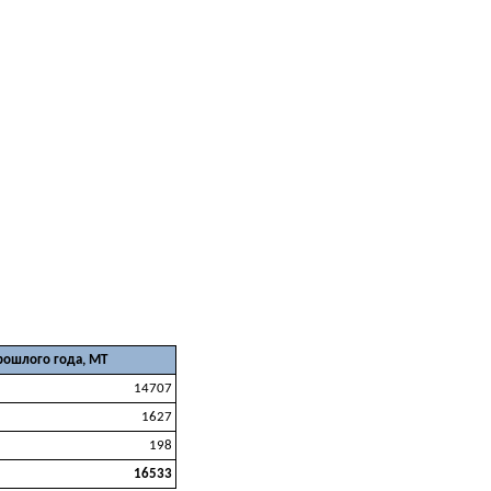
прошлого года, МТ
14707
1627
198
16533