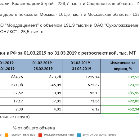
ли: Краснодарский край - 238,7 тыс. т и Свердловская область - 2
роге показали: Москва - 161,5 тыс. т и Московская область - 132
 "Мордовцемент" с объемом 191,9 тыс.тн и ОАО "Сухоложскцемент"
ЮНИКС" - 25,5 тыс.тн
в РФ за 01.03.2019 по 31.03.2019 с ретроспективой, тыс. МТ
01.2019 -
01.02.2019 -
01.03.2019 -
Изменение за
.01.2019
28.02.2019
31.03.2019
период, %
684,76
873,78
1219,14
+39,5
371,08
546,09
672,37
+23,1
37,62
50,09
93,15
+85,9
19,17
37,01
71,36
+92,8
2,38
4,01
6,12
+52,3
альные округа)