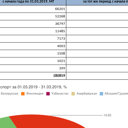
с начала года по 31.03.2019, МТ
за тот же период с начала 
66201
52268
36797
11485
7173
4003
1508
1021
399
180859