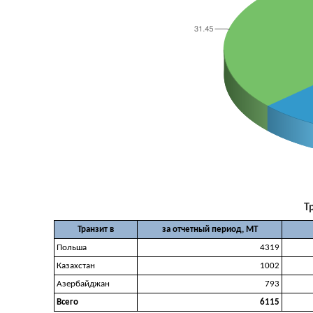
Т
Транзит в
за отчетный период, МТ
Польша
4319
Казахстан
1002
Азербайджан
793
Всего
6115