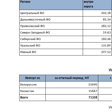
Регион
внутри
округа
Центральный ФО
202,18
Дальневосточный ФО
85,34
Приволжский ФО
282,12
Северо-Западный ФО
59,63
Сибирский ФО
160,46
Уральский ФО
131,89
Южный ФО
297,52
И
Импорт из
за отчетный период, МТ
с
Белоруссия
55690
Казахстан
15667
Всего
71358