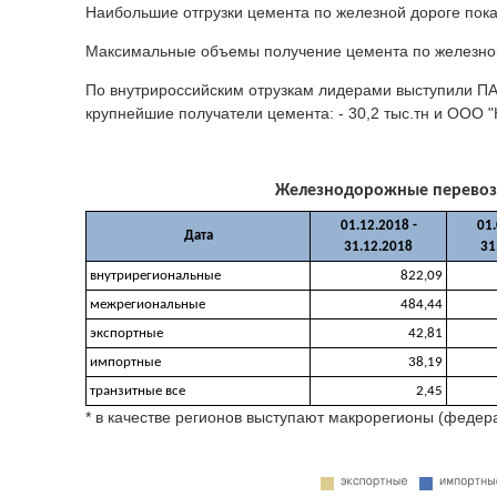
Наибольшие отгрузки цемента по железной дороге показа
Максимальные объемы получение цемента по железной до
По внутрироссийским отрузкам лидерами выступили ПАО
крупнейшие получатели цемента: - 30,2 тыс.тн и ООО "
Железнодорожные перевозки 
01.12.2018 -
01.
Дата
31.12.2018
31
внутрирегиональные
822,09
межрегиональные
484,44
экспортные
42,81
импортные
38,19
транзитные все
2,45
* в качестве регионов выступают макрорегионы (федер