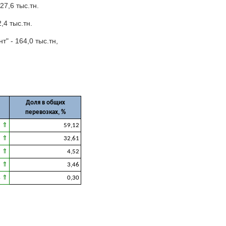
27,6 тыс.тн.
,4 тыс.тн.
 - 164,0 тыс.тн,
Доля в общих
перевозках, %
2 ⇑
59,12
2 ⇑
32,61
5 ⇑
4,52
3 ⇑
3,46
4 ⇑
0,30