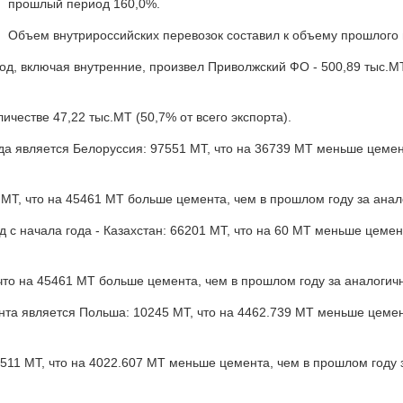
прошлый период 160,0%.
Объем внутрироссийских перевозок составил к объему прошлого
од, включая внутренние, произвел Приволжский ФО - 500,89 тыс.МТ
честве 47,22 тыс.МТ (50,7% от всего экспорта).
ода является Белоруссия: 97551 МТ, что на 36739 МТ меньше цеме
8 МТ, что на 45461 МТ больше цемента, чем в прошлом году за ана
 с начала года - Казахстан: 66201 МТ, что на 60 МТ меньше цеме
 что на 45461 МТ больше цемента, чем в прошлом году за аналогич
ента является Польша: 10245 МТ, что на 4462.739 МТ меньше цеме
2511 МТ, что на 4022.607 МТ меньше цемента, чем в прошлом году