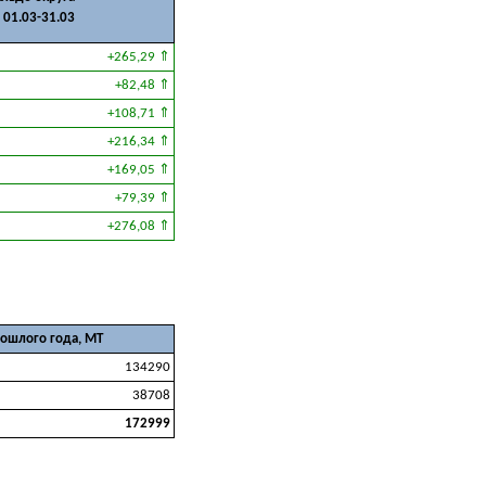
 01.03-31.03
+265,29 ⇑
+82,48 ⇑
+108,71 ⇑
+216,34 ⇑
+169,05 ⇑
+79,39 ⇑
+276,08 ⇑
рошлого года, МТ
134290
38708
172999