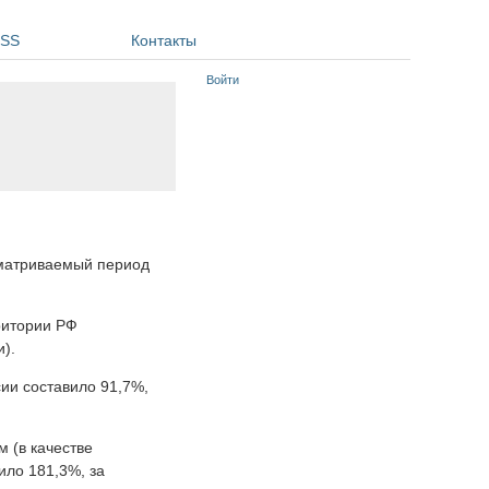
SS
Контакты
Войти
сматриваемый период
ритории РФ
и).
ии составило 91,7%,
 (в качестве
ило 181,3%, за