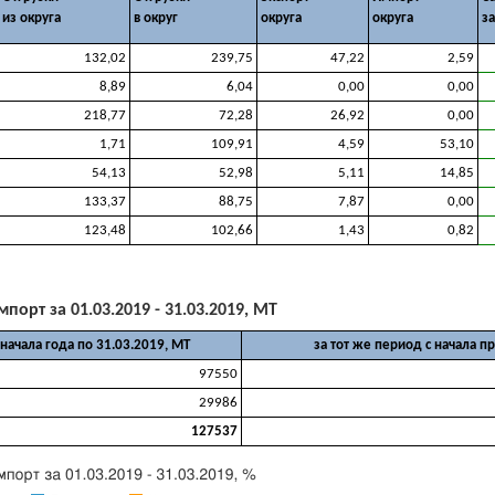
из округа
в округ
округа
округа
за
132,02
239,75
47,22
2,59
8,89
6,04
0,00
0,00
218,77
72,28
26,92
0,00
1,71
109,91
4,59
53,10
54,13
52,98
5,11
14,85
133,37
88,75
7,87
0,00
123,48
102,66
1,43
0,82
мпорт за 01.03.2019 - 31.03.2019, МТ
 начала года по 31.03.2019, МТ
за тот же период с начала п
97550
29986
127537