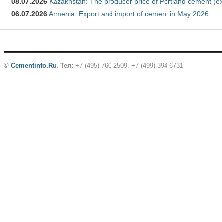
08.07.2026
Kazakhstan: The producer price of Portland cement (ex
06.07.2026
Armenia: Export and import of cement in May 2026
©
Cementinfo.Ru
.
Тел:
+7 (495) 760-2509, +7 (499) 394-6731