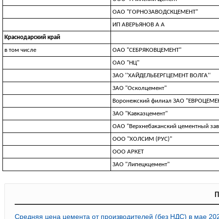
ОАО "ГОРНОЗАВОДСКЦЕМЕНТ"
ИП ABEPЬЯHOB A A
Краснодарский край
в том числе
ОАО "СЕБРЯКОВЦЕМЕНТ"
ОАО "НЦ"
ЗАО ''ХАЙДЕЛЬБЕРГЦЕМЕНТ ВОЛГА''
ЗАО "Осколцемент"
Воронежский филиал ЗАО "ЕВРОЦЕМЕН
ЗАО "Кавказцемент"
ОАО "Верхнебаканский цементный зав
ООО "ХОЛСИМ (РУС)"
ООО АРКЕТ
ЗАО "Липецкцемент"
П
Средняя цена цемента от производителей (без НДС) в мае 20