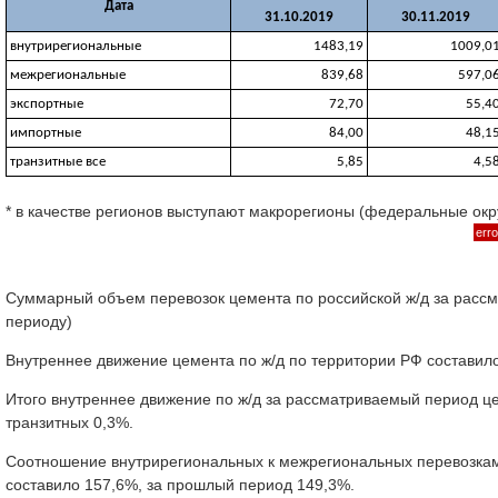
Дата
31.10.2019
30.11.2019
внутрирегиональные
1483,19
1009,0
межрегиональные
839,68
597,0
экспортные
72,70
55,4
импортные
84,00
48,1
транзитные все
5,85
4,5
* в качестве регионов выступают макрорегионы (федеральные окр
erro
Суммарный объем перевозок цемента по российской ж/д за рассм
периоду)
Внутреннее движение цемента по ж/д по территории РФ составило 
Итого внутреннее движение по ж/д за рассматриваемый период це
транзитных 0,3%.
Соотношение внутрирегиональных к межрегиональных перевозкам 
составило 157,6%, за прошлый период 149,3%.