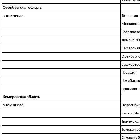
Оренбургская область
в том числе
Татарстан
Московска
Свердловс
Тюменская
Самарская
Оренбургс
Башкортос
Чувашия
Челябинск
Ярославск
Кемеровская область
в том числе
Новосибир
Ханты-Ма
Тюменская
Томская о
Омская об