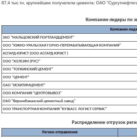
87,4 тыс.тн, крупнейшие получатели цемента: ОАО "Сургутнефтега
Компании-лидеры по экс
Компании-лиде
ЗАО "МАЛЬЦОВСКИЙ ПОРТЛАНДЦЕМЕНТ"
ООО "ЮЖНО-УРАЛЬСКАЯ ГОРНО-ПЕРЕРАБАТЫВАЮЩАЯ КОМПАНИЯ"
АСГАРД-ЮРИСТ (ООО АСГАРД-ЮРИСТ )
ООО "ХОЛСИМ (РУС)"
ООО "ТОПКИНСКИЙ ЦЕМЕНТ"
ООО *ЦЕМЕНТ*
ОАО "ИСКИТИМЦЕМЕНТ"
ООО КОМПАНИЯ "ЦЕНТРОВЫВОЗ"
ОАО "Верхнебаканский цементный завод"
OOO TPAHCПOPTHAЯ KOMПAHИЯ "KУЗБACC ЛOГИCT CEPBИC"
Распределение отгрузок регио
Регион отправления