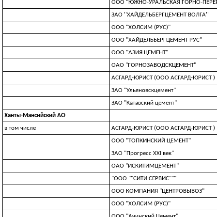
ООО "ЮЖНО-УРАЛЬСКАЯ ГОРНО-ПЕР
ЗАО ''ХАЙДЕЛЬБЕРГЦЕМЕНТ ВОЛГА''
ООО "ХОЛСИМ (РУС)"
ООО "ХАЙДЕЛЬБЕРГЦЕМЕНТ РУС"
ООО "АЗИЯ ЦЕМЕНТ"
ОАО "ГОРНОЗАВОДСКЦЕМЕНТ"
АСГАРД-ЮРИСТ (ООО АСГАРД-ЮРИСТ )
ЗАО "Ульяновскцемент"
ЗАО "Катавский цемент"
Ханты-Мансийский АО
в том числе
АСГАРД-ЮРИСТ (ООО АСГАРД-ЮРИСТ )
ООО "ТОПКИНСКИЙ ЦЕМЕНТ"
ЗАО "Прогресс XXI век"
ОАО "ИСКИТИМЦЕМЕНТ"
"ООО ""СИТИ СЕРВИС"""
ООО КОМПАНИЯ "ЦЕНТРОВЫВОЗ"
ООО "ХОЛСИМ (РУС)"
ООО "Ачинский Цемент"