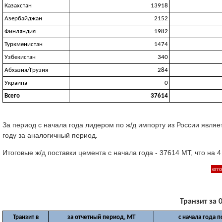
Казахстан
13918
Азербайджан
2152
Финляндия
1982
Туркменистан
1474
Узбекистан
340
Абхазия/Грузия
284
Украина
0
Всего
37614
За период с начала года лидером по ж/д импорту из России явля
году за аналогичный период.
Итоговые ж/д поставки цемента с начала года - 37614 МТ, что на
erro
Транзит за 0
Транзит в
за отчетный период, МТ
с начала года п