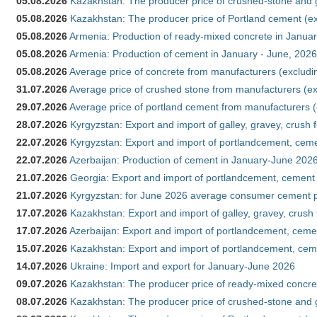
05.08.2026
Kazakhstan: The producer price of crushed-stone and 
05.08.2026
Kazakhstan: The producer price of Portland cement (ex
05.08.2026
Armenia: Production of ready-mixed concrete in Januar
05.08.2026
Armenia: Production of cement in January - June, 2026
05.08.2026
Average price of concrete from manufacturers (excludi
31.07.2026
Average price of crushed stone from manufacturers (e
29.07.2026
Average price of portland cement from manufacturers 
28.07.2026
Kyrgyzstan: Export and import of galley, gravey, crush 
22.07.2026
Kyrgyzstan: Export and import of portlandcement, cemen
22.07.2026
Azerbaijan: Production of cement in January-June 202
21.07.2026
Georgia: Export and import of portlandcement, cement 
21.07.2026
Kyrgyzstan: for June 2026 average consumer cement 
17.07.2026
Kazakhstan: Export and import of galley, gravey, crush
17.07.2026
Azerbaijan: Export and import of portlandcement, cemen
15.07.2026
Kazakhstan: Export and import of portlandcement, cem
14.07.2026
Ukraine: Import and export for January-June 2026
09.07.2026
Kazakhstan: The producer price of ready-mixed concre
08.07.2026
Kazakhstan: The producer price of crushed-stone and 