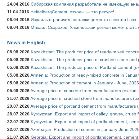
24.04.2016
Сибирская компания разработала не имеющую анало
11.04.2016
HeidelbergCement: отходы — это ресурс!
06.04.2016
Израиль ограничил поставки цемента в сектор Газа
06.04.2016
Михаил Скороход: Ульяновский регион может стать 
News in English
08.08.2026
Kazakhstan: The producer price of ready-mixed concret
05.08.2026
Kazakhstan: The producer price of crushed-stone and g
05.08.2026
Kazakhstan: The producer price of Portland cement (ex
05.08.2026
Armenia: Production of ready-mixed concrete in Januar
05.08.2026
Armenia: Production of cement in January - June, 2026
05.08.2026
Average price of concrete from manufacturers (excludi
31.07.2026
Average price of crushed stone from manufacturers (e
29.07.2026
Average price of portland cement from manufacturers 
28.07.2026
Kyrgyzstan: Export and import of galley, gravey, crush 
22.07.2026
Kyrgyzstan: Export and import of portlandcement, cemen
22.07.2026
Azerbaijan: Production of cement in January-June 202
21.07.2026
Georgia: Export and import of portlandcement, cement 