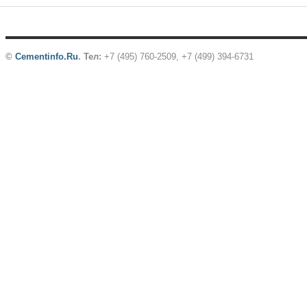
©
Cementinfo.Ru
.
Тел:
+7 (495) 760-2509, +7 (499) 394-6731