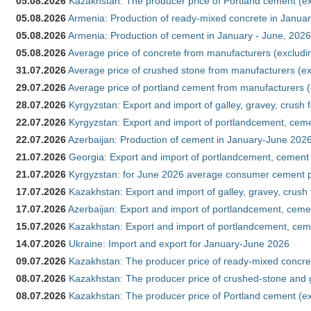
05.08.2026
Kazakhstan: The producer price of Portland cement (ex
05.08.2026
Armenia: Production of ready-mixed concrete in Januar
05.08.2026
Armenia: Production of cement in January - June, 2026
05.08.2026
Average price of concrete from manufacturers (excludi
31.07.2026
Average price of crushed stone from manufacturers (e
29.07.2026
Average price of portland cement from manufacturers 
28.07.2026
Kyrgyzstan: Export and import of galley, gravey, crush 
22.07.2026
Kyrgyzstan: Export and import of portlandcement, cemen
22.07.2026
Azerbaijan: Production of cement in January-June 202
21.07.2026
Georgia: Export and import of portlandcement, cement 
21.07.2026
Kyrgyzstan: for June 2026 average consumer cement 
17.07.2026
Kazakhstan: Export and import of galley, gravey, crush
17.07.2026
Azerbaijan: Export and import of portlandcement, cemen
15.07.2026
Kazakhstan: Export and import of portlandcement, cem
14.07.2026
Ukraine: Import and export for January-June 2026
09.07.2026
Kazakhstan: The producer price of ready-mixed concre
08.07.2026
Kazakhstan: The producer price of crushed-stone and 
08.07.2026
Kazakhstan: The producer price of Portland cement (ex