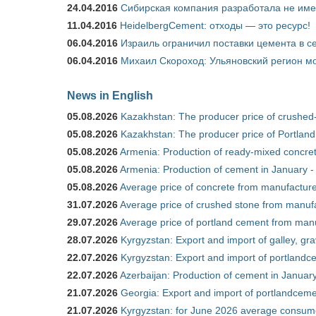
24.04.2016
Сибирская компания разработала не име
11.04.2016
HeidelbergCement: отходы — это ресурс!
06.04.2016
Израиль ограничил поставки цемента в се
06.04.2016
Михаил Скороход: Ульяновский регион мо
News in English
05.08.2026
Kazakhstan: The producer price of crushed
05.08.2026
Kazakhstan: The producer price of Portland
05.08.2026
Armenia: Production of ready-mixed concret
05.08.2026
Armenia: Production of cement in January -
05.08.2026
Average price of concrete from manufacture
31.07.2026
Average price of crushed stone from manufa
29.07.2026
Average price of portland cement from manu
28.07.2026
Kyrgyzstan: Export and import of galley, gra
22.07.2026
Kyrgyzstan: Export and import of portlandce
22.07.2026
Azerbaijan: Production of cement in Janua
21.07.2026
Georgia: Export and import of portlandceme
21.07.2026
Kyrgyzstan: for June 2026 average consum