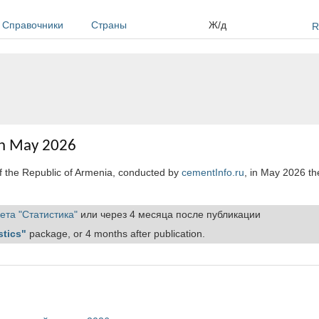
Справочники
Страны
Ж/д
R
in May 2026
of the Republic of Armenia, conducted by
cementInfo.ru
, in May 2026 th
ета "Статистика"
или через 4 месяца после публикации
stics"
package, or 4 months after publication.