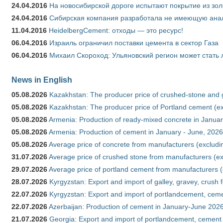
24.04.2016
На новосибирской дороге испытают покрытие из зо
24.04.2016
Сибирская компания разработала не имеющую анало
11.04.2016
HeidelbergCement: отходы — это ресурс!
06.04.2016
Израиль ограничил поставки цемента в сектор Газа
06.04.2016
Михаил Скороход: Ульяновский регион может стать 
News in English
05.08.2026
Kazakhstan: The producer price of crushed-stone and 
05.08.2026
Kazakhstan: The producer price of Portland cement (ex
05.08.2026
Armenia: Production of ready-mixed concrete in Januar
05.08.2026
Armenia: Production of cement in January - June, 2026
05.08.2026
Average price of concrete from manufacturers (excludi
31.07.2026
Average price of crushed stone from manufacturers (e
29.07.2026
Average price of portland cement from manufacturers 
28.07.2026
Kyrgyzstan: Export and import of galley, gravey, crush 
22.07.2026
Kyrgyzstan: Export and import of portlandcement, cemen
22.07.2026
Azerbaijan: Production of cement in January-June 202
21.07.2026
Georgia: Export and import of portlandcement, cement 